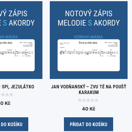
 SPI, JEZULÁTKO
JAN VODŇANSKÝ – ZVU TĚ NA POUŠŤ
KARAKUM
60
Kč
0
40
Kč
o
u
t
o
 DO KOŠÍKU
PŘIDAT DO KOŠÍKU
f
5