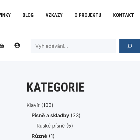
INKY
BLOG
VZKAZY
O PROJEKTU
KONTAKT
SEARCH
KATEGORIE
103
Klavír
103
produktů
33
Písně a skladby
33
produktů
5
Ruské písně
5
produktů
1
Různé
1