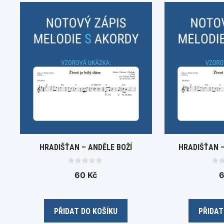
HRADIŠŤAN – ANDĚLE BOŽÍ
HRADIŠŤAN –
0
0
60
Kč
o
o
u
u
t
t
o
o
f
f
5
5
PŘIDAT DO KOŠÍKU
PŘIDAT