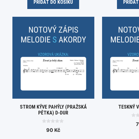
PŘIDAT DO KOŠÍKU
PŘIDAT
f
f
5
5
STROM KÝVE PAHÝLY (PRAŽSKÁ
TESKNÝ V
PĚTKA) D-DUR
0
o
0
90
Kč
u
o
t
u
o