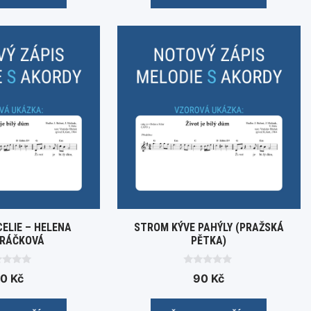
5
ELIE – HELENA
STROM KÝVE PAHÝLY (PRAŽSKÁ
RÁČKOVÁ
PĚTKA)
0
50
Kč
90
Kč
o
u
t
o