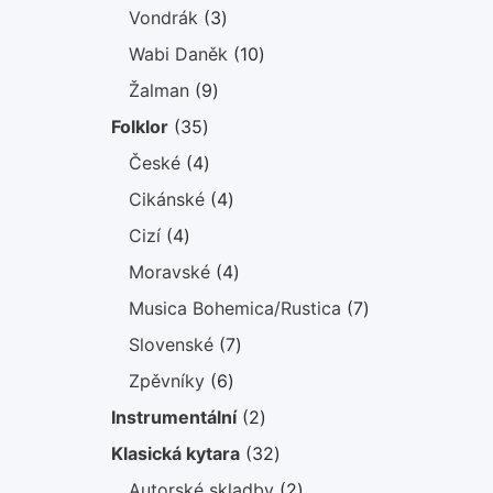
produkty
3
Vondrák
3
produkty
10
Wabi Daněk
10
produktů
9
Žalman
9
produktů
35
Folklor
35
produktů
4
České
4
produkty
4
Cikánské
4
produkty
4
Cizí
4
produkty
4
Moravské
4
produkty
7
Musica Bohemica/Rustica
7
produktů
7
Slovenské
7
produktů
6
Zpěvníky
6
produktů
2
Instrumentální
2
produkty
32
Klasická kytara
32
produktů
2
Autorské skladby
2