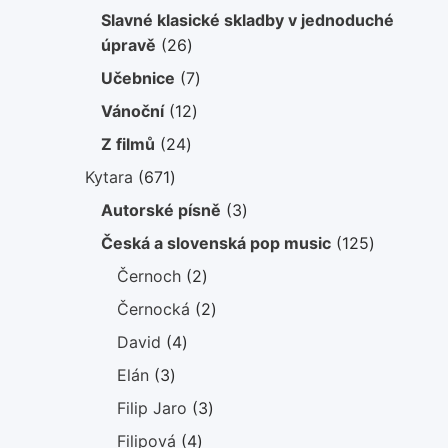
produkt
Slavné klasické skladby v jednoduché
26
úpravě
26
produktů
7
Učebnice
7
produktů
12
Vánoční
12
produktů
24
Z filmů
24
produktů
671
Kytara
671
produktů
3
Autorské písně
3
produkty
125
Česká a slovenská pop music
125
produktů
2
Černoch
2
produkty
2
Černocká
2
produkty
4
David
4
produkty
3
Elán
3
produkty
3
Filip Jaro
3
produkty
4
Filipová
4