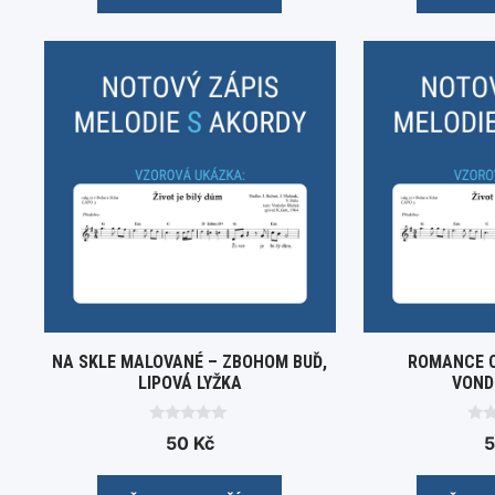
5
NA SKLE MALOVANÉ – ZBOHOM BUĎ,
ROMANCE C
LIPOVÁ LYŽKA
VOND
0
0
50
Kč
o
o
u
u
t
t
o
o