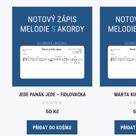
JEDE PANÁK JEDE – FIDLOVAČKA
MARTA KU
0
0
50
Kč
o
o
u
u
t
t
o
o
PŘIDAT DO KOŠÍKU
PŘIDAT
f
f
5
5