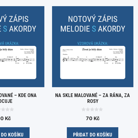
OVANÉ – KDE ONA
NA SKLE MALOVANÉ – ZA RÁNA, ZA
OCUJE
ROSY
0
60
Kč
70
Kč
o
u
t
o
 DO KOŠÍKU
PŘIDAT DO KOŠÍKU
f