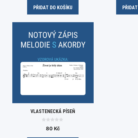
t
f
o
5
PŘIDAT DO KOŠÍKU
PŘIDAT
f
5
VLASTENECKÁ PÍSEŇ
0
80
Kč
o
u
t