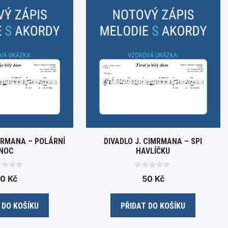
IMRMANA – POLÁRNÍ
DIVADLO J. CIMRMANA – SPI
NOC
HAVLÍČKU
0
50
Kč
50
Kč
o
u
t
o
 DO KOŠÍKU
PŘIDAT DO KOŠÍKU
f
5