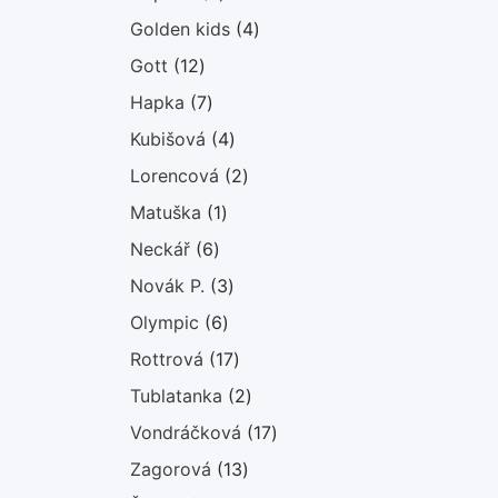
produkty
4
Golden kids
4
produkty
12
Gott
12
produktů
7
Hapka
7
produktů
4
Kubišová
4
produkty
2
Lorencová
2
produkty
1
Matuška
1
produkt
6
Neckář
6
produktů
3
Novák P.
3
produkty
6
Olympic
6
produktů
17
Rottrová
17
produktů
2
Tublatanka
2
produkty
17
Vondráčková
17
produktů
13
Zagorová
13
produktů