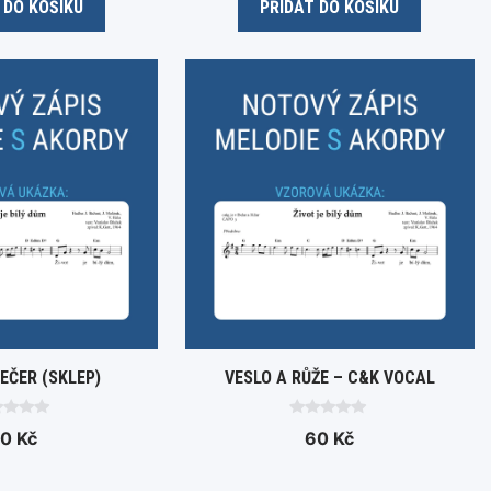
 DO KOŠÍKU
PŘIDAT DO KOŠÍKU
f
5
EČER (SKLEP)
VESLO A RŮŽE – C&K VOCAL
0
70
Kč
60
Kč
o
u
t
o