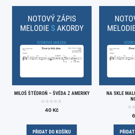
MILOŠ ŠTĚDROŇ – ŠVÉDA Z AMERIKY
NA SKLE MAL
N
0
40
Kč
o
0
u
o
t
u
o
t
f
o
5
PŘIDAT DO KOŠÍKU
PŘIDAT
f