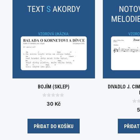
BOJÍM (SKLEP)
DIVADLO J. C
0
30
Kč
o
0
u
o
t
u
o
t
f
o
5
PŘIDAT DO KOŠÍKU
PŘIDAT
f
5