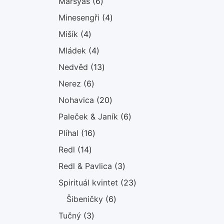
6
Marsyas
6
produktů
4
Minesengři
4
produkty
4
Mišík
4
produkty
4
Mládek
4
produkty
13
Nedvěd
13
produktů
6
Nerez
6
produktů
20
Nohavica
20
produktů
6
Paleček & Janík
6
produktů
16
Plíhal
16
produktů
14
Redl
14
produktů
3
Redl & Pavlica
3
produkty
23
Spirituál kvintet
23
produktů
6
Šibeničky
6
produktů
3
Tučný
3