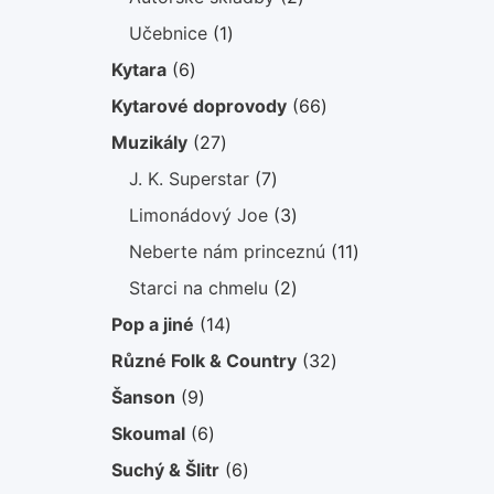
produkty
1
Učebnice
1
produkt
6
Kytara
6
produktů
66
Kytarové doprovody
66
produktů
27
Muzikály
27
produktů
7
J. K. Superstar
7
produktů
3
Limonádový Joe
3
produkty
11
Neberte nám princeznú
11
produktů
2
Starci na chmelu
2
produkty
14
Pop a jiné
14
produktů
32
Různé Folk & Country
32
produktů
9
Šanson
9
produktů
6
Skoumal
6
produktů
6
Suchý & Šlitr
6