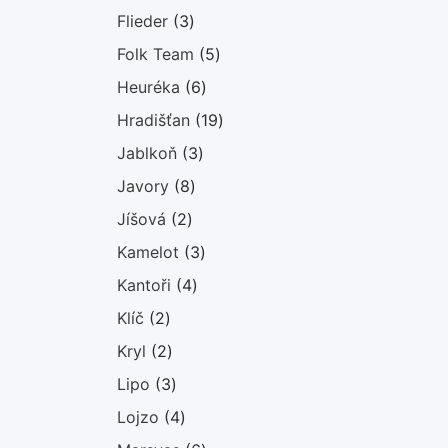
produktů
3
Flieder
3
produkty
5
Folk Team
5
produktů
6
Heuréka
6
produktů
19
Hradišťan
19
produktů
3
Jablkoň
3
produkty
8
Javory
8
produktů
2
Jíšová
2
produkty
3
Kamelot
3
produkty
4
Kantoři
4
produkty
2
Klíč
2
produkty
2
Kryl
2
produkty
3
Lipo
3
produkty
4
Lojzo
4
produkty