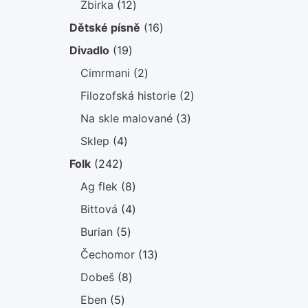
12
Žbirka
12
produktů
16
Dětské písně
16
produktů
19
Divadlo
19
produktů
2
Cimrmani
2
produkty
2
Filozofská historie
2
produkty
3
Na skle malované
3
produkty
4
Sklep
4
produkty
242
Folk
242
produktů
8
Ag flek
8
produktů
4
Bittová
4
produkty
5
Burian
5
produktů
13
Čechomor
13
produktů
8
Dobeš
8
produktů
5
Eben
5