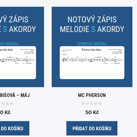
BIŠOVÁ – MÁJ
MC PHERSON
0
50
Kč
50
Kč
o
u
t
o
 DO KOŠÍKU
PŘIDAT DO KOŠÍKU
f
5