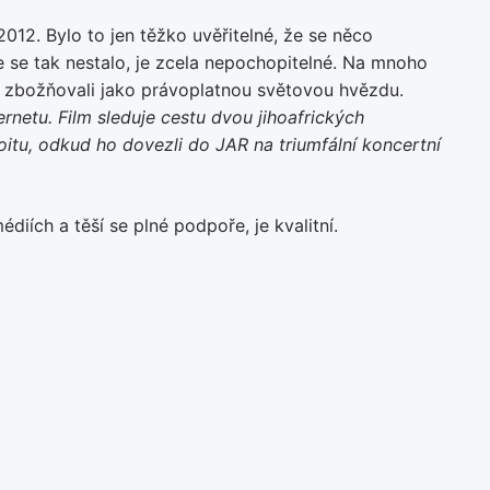
. 2012. Bylo to jen těžko uvěřitelné, že se něco
e se tak nestalo, je zcela nepochopitelné. Na mnoho
ak zbožňovali jako právoplatnou světovou hvězdu.
ternetu. Film sleduje cestu dvou jihoafrických
roitu, odkud ho dovezli do JAR na triumfální koncertní
iích a těší se plné podpoře, je kvalitní.