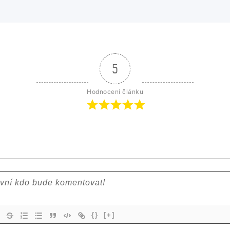
5
Hodnocení článku
{}
[+]