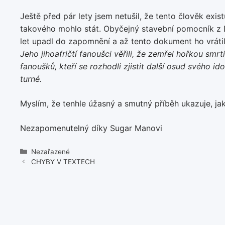
Ještě před pár lety jsem netušil, že tento člověk exis
takového mohlo stát. Obyčejný stavební pomocník z De
let upadl do zapomnění a až tento dokument ho vrátil
Jeho jihoafričtí fanoušci věřili, že zemřel hořkou smrt
fanoušků, kteří se rozhodli zjistit další osud svého i
turné.
Myslím, že tenhle úžasný a smutný příběh ukazuje, jak
Nezapomenutelný díky Sugar Manovi
Rubriky
Nezařazené
CHYBY V TEXTECH