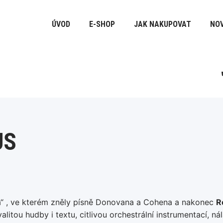
ÚVOD
E-SHOP
JAK NAKUPOVAT
NOV
US
ta“ , ve kterém zněly písně Donovana a Cohena a nakonec
R
itou hudby i textu, citlivou orchestrální instrumentací, ná