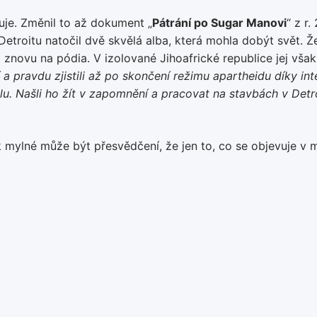
tuje. Změnil to až dokument „
Pátrání po Sugar Manovi
“ z r
troitu natočil dvě skvělá alba, která mohla dobýt svět. Ž
 znovu na pódia. V izolované Jihoafrické republice jej vš
í a pravdu zjistili až po skončení režimu apartheidu díky in
dolu. Našli ho žít v zapomnění a pracovat na stavbách v Det
 mylné může být přesvědčení, že jen to, co se objevuje v méd