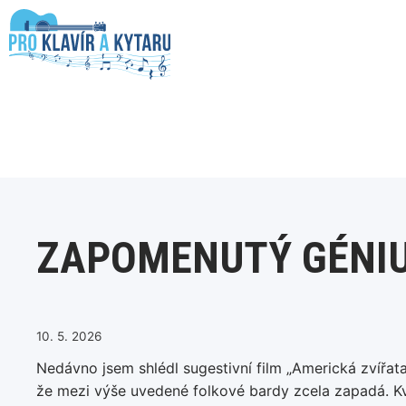
Přeskočit
na
obsah
ZAPOMENUTÝ GÉNI
10. 5. 2026
Nedávno jsem shlédl sugestivní film „Americká zvířa
že mezi výše uvedené folkové bardy zcela zapadá. Kval