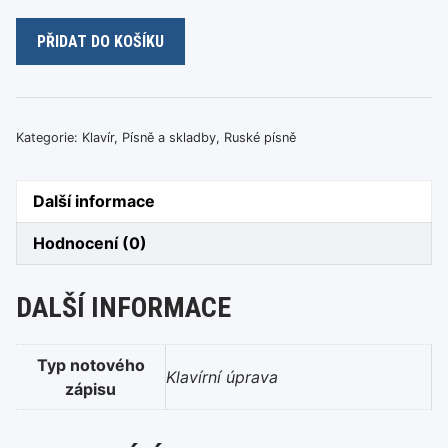
Миллион
PŘIDAT DO KOŠÍKU
алых
роз
-
Alla
Kategorie:
Klavír
,
Písně a skladby
,
Ruské písně
Pugačeva
množství
Další informace
Hodnocení (0)
DALŠÍ INFORMACE
Typ notového
Klavírní úprava
zápisu