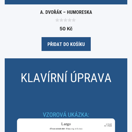
A. DVOŘÁK – HUMORESKA
0
50
Kč
o
u
t
o
PŘIDAT DO KOŠÍKU
f
5