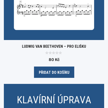
LUDWIG VAN BEETHOVEN – PRO ELIŠKU
0
80
Kč
o
u
t
o
PŘIDAT DO KOŠÍKU
f
5