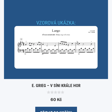
E. GRIEG – V SÍNI KRÁLE HOR
0
60
Kč
o
u
t
o