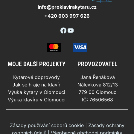
info@proklavirakytaru.cz
+420 603 997 626
Facebook
YouTube
MOJE DALŠÍ PROJEKTY
PROVOZOVATEL
Kytarové doprovody
Jana Řeháková
Jak se hraje na klavír
Nálevkova 812/13
Výuka kytary v Olomouci
779 00 Olomouc
Výuka klavíru v Olomouci
IČ: 76506568
Zásady používání soborů cookie
|
Zásady ochrany
osobních údajů
|
Všeobecné obchodní podmínky