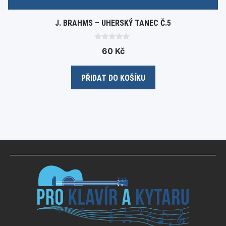
J. BRAHMS – UHERSKÝ TANEC Č.5
0
60
Kč
o
u
t
o
PŘIDAT DO KOŠÍKU
f
5