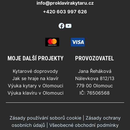
info@proklavirakytaru.cz
+420 603 997 626
Facebook
YouTube
MOJE DALŠÍ PROJEKTY
PROVOZOVATEL
Kytarové doprovody
Jana Řeháková
Jak se hraje na klavír
Nálevkova 812/13
Výuka kytary v Olomouci
779 00 Olomouc
Výuka klavíru v Olomouci
IČ: 76506568
Zásady používání soborů cookie
|
Zásady ochrany
osobních údajů
|
Všeobecné obchodní podmínky