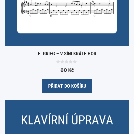
E. GRIEG – V SÍNI KRÁLE HOR
0
60
Kč
o
u
t
o
PŘIDAT DO KOŠÍKU
f
5