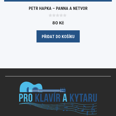
PETR HAPKA – PANNA A NETVOR
0
80
Kč
o
u
t
o
PŘIDAT DO KOŠÍKU
f
5