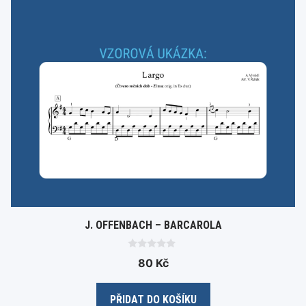
J. OFFENBACH – BARCAROLA
0
80
Kč
o
u
t
o
PŘIDAT DO KOŠÍKU
f