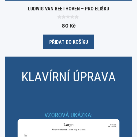
LUDWIG VAN BEETHOVEN – PRO ELIŠKU
0
80
Kč
o
u
t
o
PŘIDAT DO KOŠÍKU
f
5