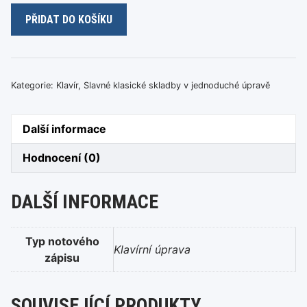
A.
PŘIDAT DO KOŠÍKU
Dvořák
-
Humoreska
množství
Kategorie:
Klavír
,
Slavné klasické skladby v jednoduché úpravě
Další informace
Hodnocení (0)
DALŠÍ INFORMACE
Typ notového
Klavírní úprava
zápisu
SOUVISEJÍCÍ PRODUKTY