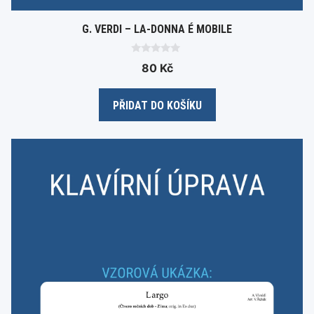
G. VERDI – LA-DONNA É MOBILE
0
80
Kč
o
u
t
o
PŘIDAT DO KOŠÍKU
f
5