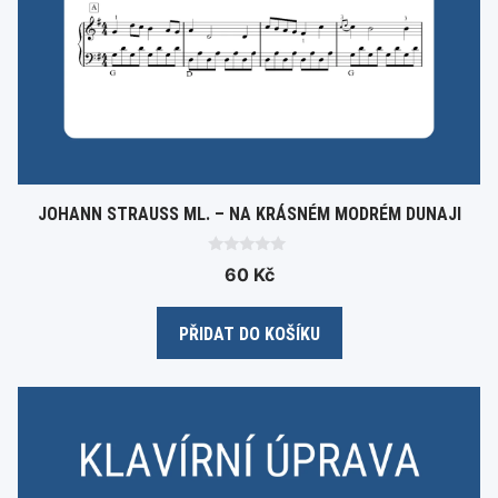
JOHANN STRAUSS ML. – NA KRÁSNÉM MODRÉM DUNAJI
0
60
Kč
o
u
t
o
PŘIDAT DO KOŠÍKU
f
5