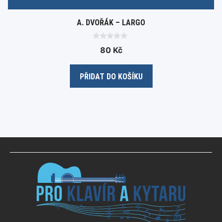
A. DVOŘÁK – LARGO
0
80
Kč
o
u
t
o
PŘIDAT DO KOŠÍKU
f
5