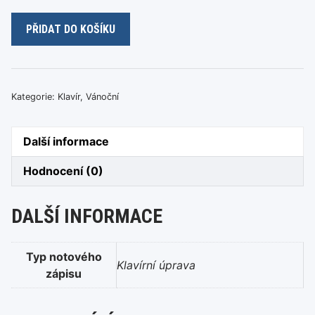
Away
PŘIDAT DO KOŠÍKU
In
A
Manger
(W.
Kategorie:
Klavír
,
Vánoční
J.
Kirkpatrick)
Další informace
množství
Hodnocení (0)
DALŠÍ INFORMACE
Typ notového
Klavírní úprava
zápisu