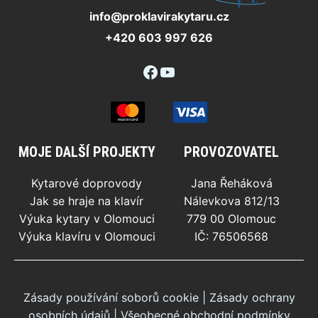
info@proklavirakytaru.cz
+420 603 997 626
Facebook
YouTube
MOJE DALŠÍ PROJEKTY
PROVOZOVATEL
Kytarové doprovody
Jana Řeháková
Jak se hraje na klavír
Nálevkova 812/13
Výuka kytary v Olomouci
779 00 Olomouc
Výuka klavíru v Olomouci
IČ: 76506568
Zásady používání soborů cookie
|
Zásady ochrany
osobních údajů
|
Všeobecné obchodní podmínky