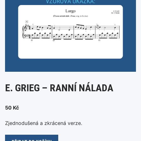
E. GRIEG – RANNÍ NÁLADA
50
Kč
Zjednodušená a zkrácená verze.
E.