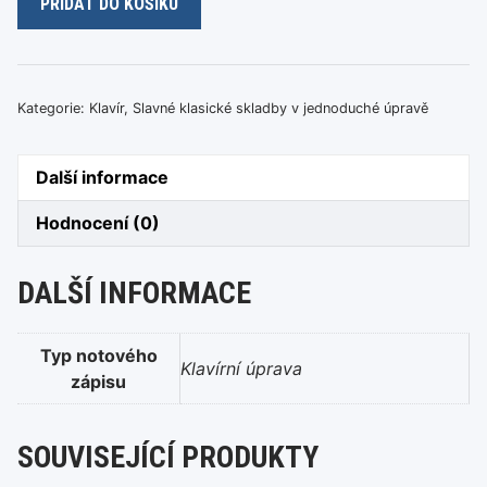
PŘIDAT DO KOŠÍKU
Grieg
-
Ranní
nálada
Kategorie:
Klavír
,
Slavné klasické skladby v jednoduché úpravě
množství
Další informace
Hodnocení (0)
DALŠÍ INFORMACE
Typ notového
Klavírní úprava
zápisu
SOUVISEJÍCÍ PRODUKTY