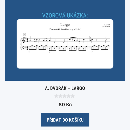
A. DVOŘÁK – LARGO
0
80
Kč
o
u
t
o
PŘIDAT DO KOŠÍKU
f
5