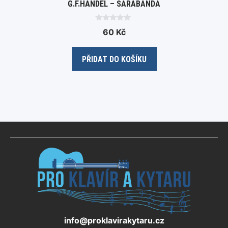
G.F.HÄNDEL – SARABANDA
0
60
Kč
o
u
t
o
PŘIDAT DO KOŠÍKU
f
5
info@proklavirakytaru.cz