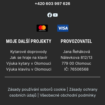
+420 603 997 626
Facebook
YouTube
MOJE DALŠÍ PROJEKTY
PROVOZOVATEL
Kytarové doprovody
Jana Řeháková
Jak se hraje na klavír
Nálevkova 812/13
Výuka kytary v Olomouci
779 00 Olomouc
Výuka klavíru v Olomouci
IČ: 76506568
Zásady používání soborů cookie
|
Zásady ochrany
osobních údajů
|
Všeobecné obchodní podmínky