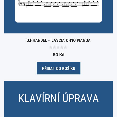
G.F.HÄNDEL – LASCIA CH’IO PIANGA
0
50
Kč
o
u
t
o
PŘIDAT DO KOŠÍKU
f
5