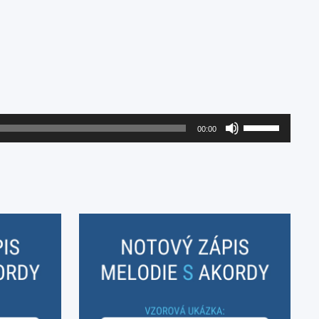
Použitím
00:00
šipek
nahoru/dolů
zvýšíte
nebo
snížíte
úroveň
hlasitosti.