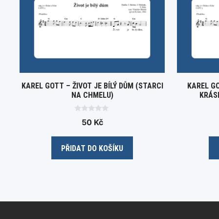
KAREL GOTT – ŽIVOT JE BÍLÝ DŮM (STARCI
KAREL GO
NA CHMELU)
KRÁS
0
50
Kč
o
u
t
o
PŘIDAT DO KOŠÍKU
f
5