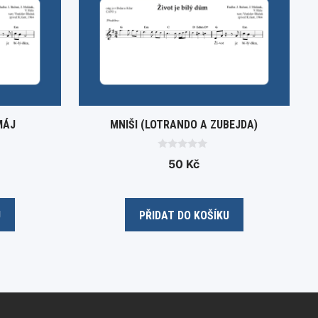
MÁJ
MNIŠI (LOTRANDO A ZUBEJDA)
0
50
Kč
o
u
t
o
f
5
U
PŘIDAT DO KOŠÍKU