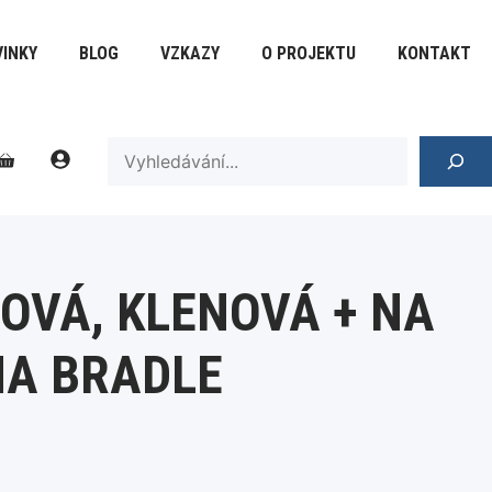
Klenová
+
INKY
BLOG
VZKAZY
O PROJEKTU
KONTAKT
Na
vrchu
na
Bradle
SEARCH
množství
NOVÁ, KLENOVÁ + NA
NA BRADLE