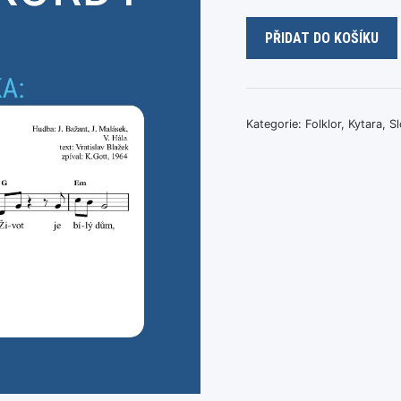
Ej,
PŘIDAT DO KOŠÍKU
Klenová,
Klenová
+
Na
Kategorie:
Folklor
,
Kytara
,
S
vrchu
na
Bradle
množství