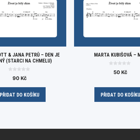
TT & JANA PETRŮ – DEN JE
MARTA KUBIŠOVÁ – 
NÝ (STARCI NA CHMELU)
0
50
Kč
o
0
90
Kč
u
o
t
u
o
t
f
o
5
PŘIDAT DO KOŠÍKU
PŘIDAT DO KOŠÍK
f
5