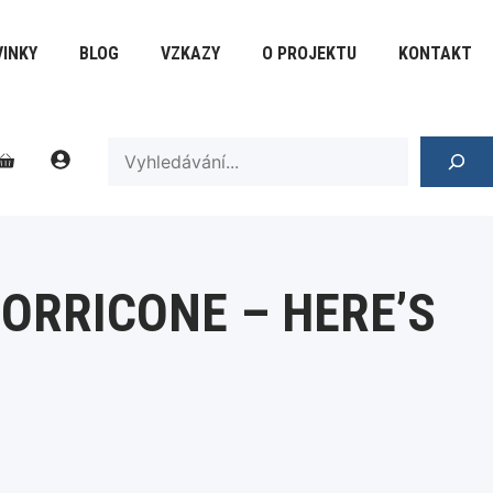
-
Here's
INKY
BLOG
VZKAZY
O PROJEKTU
KONTAKT
To
You
množství
SEARCH
ORRICONE – HERE’S