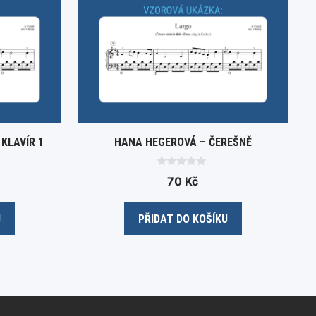
KLAVÍR 1
HANA HEGEROVÁ – ČEREŠNĚ
0
70
Kč
o
u
t
o
U
PŘIDAT DO KOŠÍKU
f
5