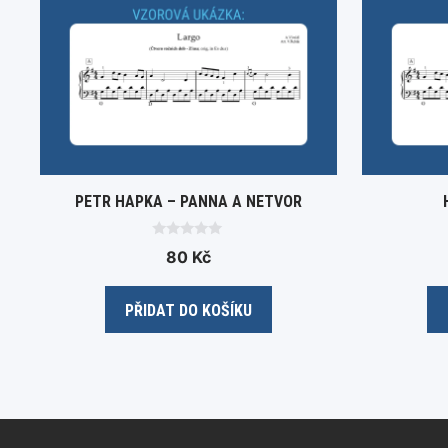
PETR HAPKA – PANNA A NETVOR
0
80
Kč
o
u
t
o
PŘIDAT DO KOŠÍKU
f
5