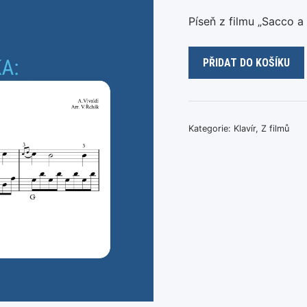
Píseň z filmu „Sacco a
Ennio
PŘIDAT DO KOŠÍKU
Morricone
-
Here's
To
Kategorie:
Klavír
,
Z filmů
You
množství