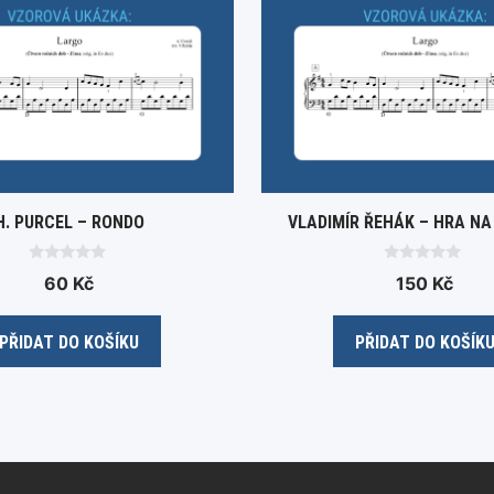
H. PURCEL – RONDO
VLADIMÍR ŘEHÁK – HRA NA 
0
0
60
Kč
150
Kč
o
o
u
u
t
t
o
o
PŘIDAT DO KOŠÍKU
PŘIDAT DO KOŠÍK
f
f
5
5