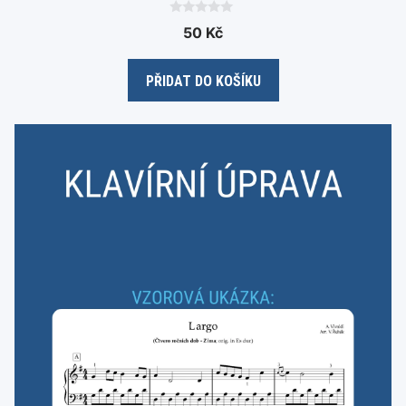
0
50
Kč
o
u
t
o
PŘIDAT DO KOŠÍKU
f
5