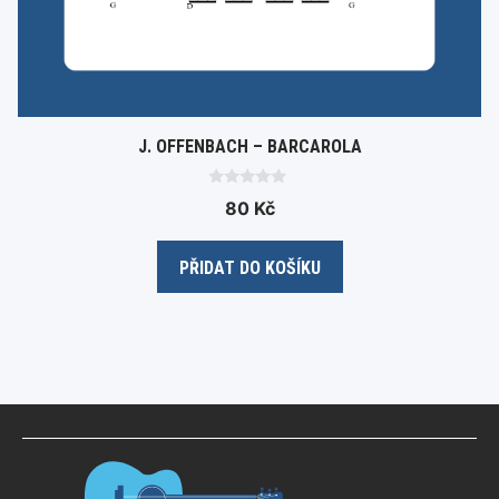
J. OFFENBACH – BARCAROLA
0
80
Kč
o
u
t
o
PŘIDAT DO KOŠÍKU
f
5