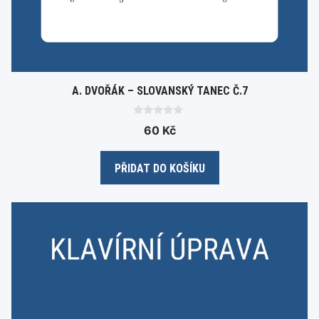
A. DVOŘÁK – SLOVANSKÝ TANEC Č.7
0
60
Kč
o
u
t
o
PŘIDAT DO KOŠÍKU
f
5