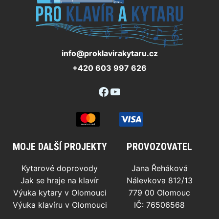
info@proklavirakytaru.cz
+420 603 997 626
Facebook
YouTube
MOJE DALŠÍ PROJEKTY
PROVOZOVATEL
Kytarové doprovody
Jana Řeháková
Jak se hraje na klavír
Nálevkova 812/13
Výuka kytary v Olomouci
779 00 Olomouc
Výuka klavíru v Olomouci
IČ: 76506568