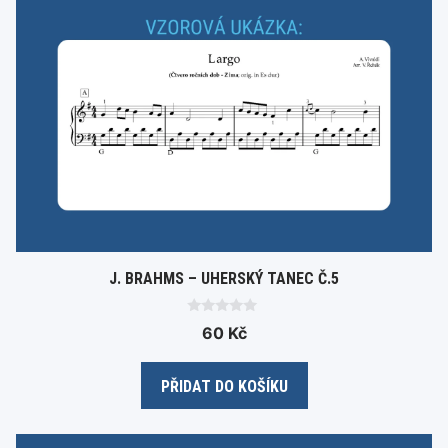
J. BRAHMS – UHERSKÝ TANEC Č.5
0
60
Kč
o
u
t
o
PŘIDAT DO KOŠÍKU
f
5