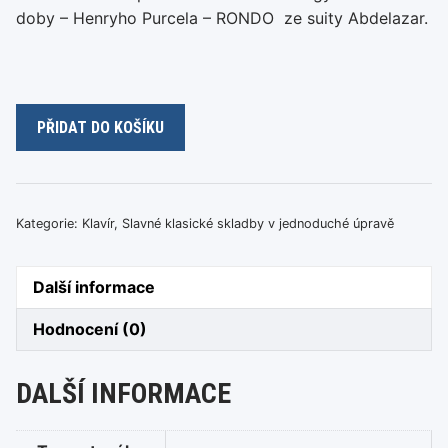
doby – Henryho Purcela – RONDO ze suity Abdelazar.
H.
PŘIDAT DO KOŠÍKU
Purcel
-
Rondo
množství
Kategorie:
Klavír
,
Slavné klasické skladby v jednoduché úpravě
Další informace
Hodnocení (0)
DALŠÍ INFORMACE