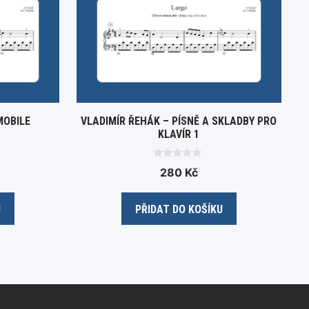
MOBILE
VLADIMÍR ŘEHÁK – PÍSNĚ A SKLADBY PRO
KLAVÍR 1
0
280
Kč
o
u
t
o
U
PŘIDAT DO KOŠÍKU
f
5