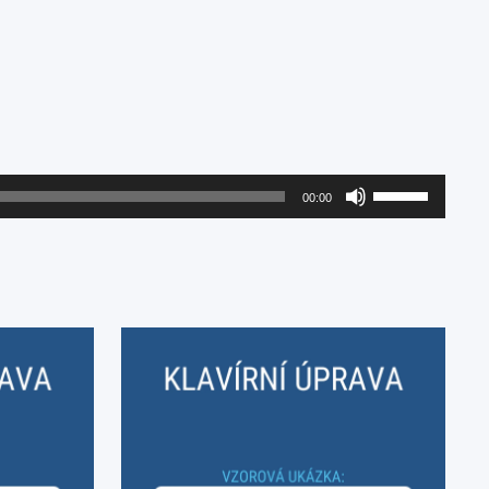
Použitím
00:00
šipek
nahoru/dolů
zvýšíte
nebo
snížíte
úroveň
hlasitosti.