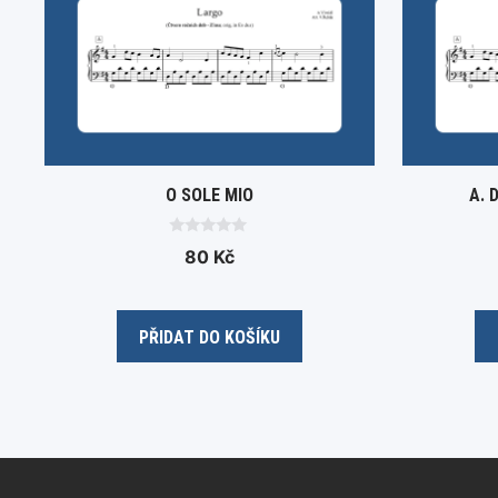
O SOLE MIO
A. 
0
80
Kč
o
u
t
o
f
5
PŘIDAT DO KOŠÍKU