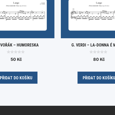
DVOŘÁK – HUMORESKA
G. VERDI – LA-DONNA É 
0
0
50
Kč
80
Kč
o
o
u
u
t
t
o
o
f
f
5
5
PŘIDAT DO KOŠÍKU
PŘIDAT DO KOŠÍK