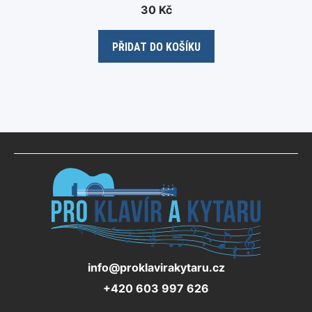
0
30
Kč
o
u
t
o
PŘIDAT DO KOŠÍKU
f
5
info@proklavirakytaru.cz
+420 603 997 626