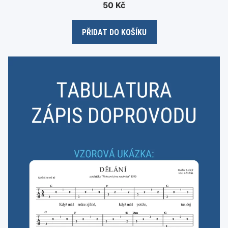
0
50
Kč
o
u
t
o
PŘIDAT DO KOŠÍKU
f
5