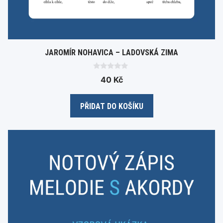
JAROMÍR NOHAVICA – LADOVSKÁ ZIMA
0
40
Kč
o
u
t
o
PŘIDAT DO KOŠÍKU
f
5