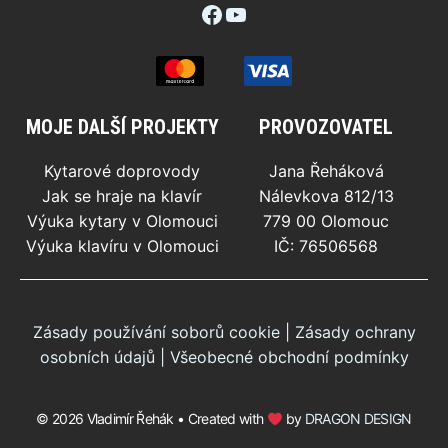
Facebook
YouTube
MOJE DALŠÍ PROJEKTY
PROVOZOVATEL
Kytarové doprovody
Jana Řeháková
Jak se hraje na klavír
Nálevkova 812/13
Výuka kytary v Olomouci
779 00 Olomouc
Výuka klavíru v Olomouci
IČ: 76506568
Zásady používání soborů cookie
|
Zásady ochrany
osobních údajů
|
Všeobecné obchodní podmínky
© 2026 Vladimír Řehák • Created with
by
DRAGON DESIGN
40
Kč
PŘIDAT DO KOŠÍKU