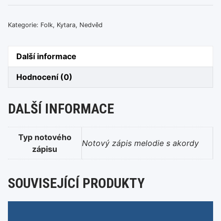
Signály
množství
Kategorie:
Folk
,
Kytara
,
Nedvěd
Další informace
Hodnocení (0)
DALŠÍ INFORMACE
Typ notového
Notový zápis melodie s akordy
zápisu
SOUVISEJÍCÍ PRODUKTY