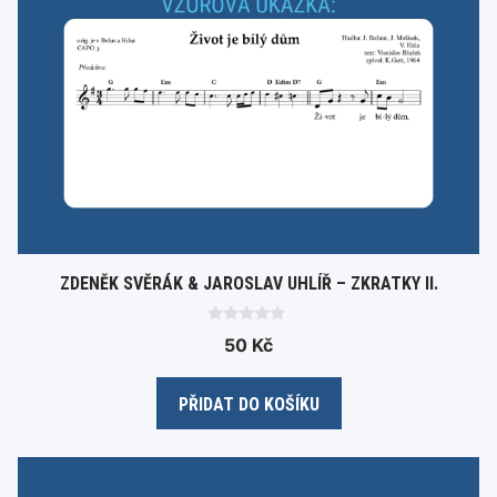
ZDENĚK SVĚRÁK & JAROSLAV UHLÍŘ – ZKRATKY II.
0
50
Kč
o
u
t
o
PŘIDAT DO KOŠÍKU
f
5