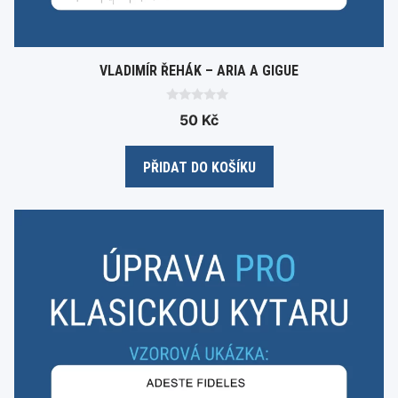
VLADIMÍR ŘEHÁK – ARIA A GIGUE
0
50
Kč
o
u
t
o
PŘIDAT DO KOŠÍKU
f
5