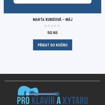
MARTA KUBIŠOVÁ – MÁJ
0
50
Kč
o
u
t
o
PŘIDAT DO KOŠÍKU
f
5