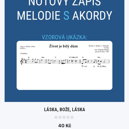
LÁSKA, BOŽE, LÁSKA
0
40
Kč
o