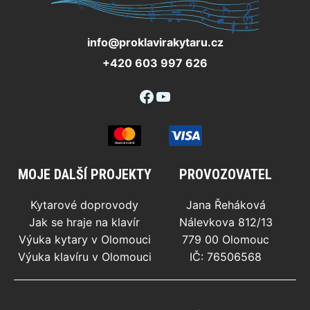
info@proklavirakytaru.cz
+420 603 997 626
Facebook
YouTube
MOJE DALŠÍ PROJEKTY
PROVOZOVATEL
Kytarové doprovody
Jana Řeháková
Jak se hraje na klavír
Nálevkova 812/13
Výuka kytary v Olomouci
779 00 Olomouc
Výuka klavíru v Olomouci
IČ: 76506568