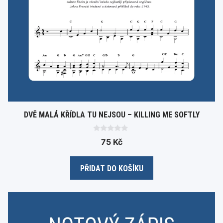
DVĚ MALÁ KŘÍDLA TU NEJSOU – KILLING ME SOFTLY
0
75
Kč
o
u
t
o
PŘIDAT DO KOŠÍKU
f
5