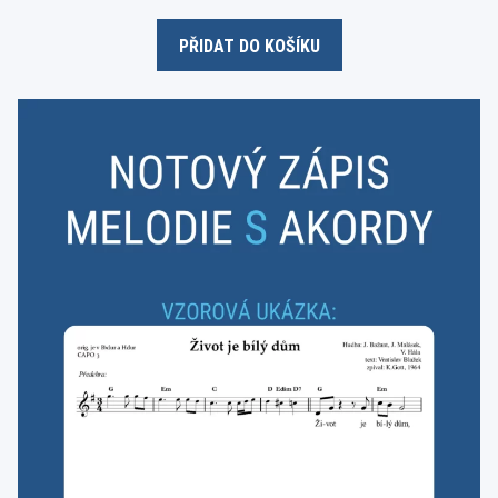
u
t
o
PŘIDAT DO KOŠÍKU
f
5