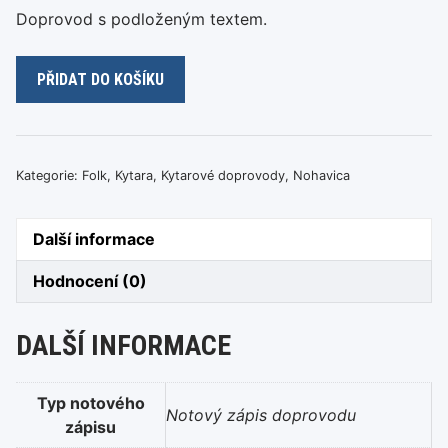
Doprovod s podloženým textem.
Jaromír
PŘIDAT DO KOŠÍKU
Nohavica
–
Děvenka
štěstí
Kategorie:
Folk
,
Kytara
,
Kytarové doprovody
,
Nohavica
a
mládenec
Další informace
žal
množství
Hodnocení (0)
DALŠÍ INFORMACE
Typ notového
Notový zápis doprovodu
zápisu