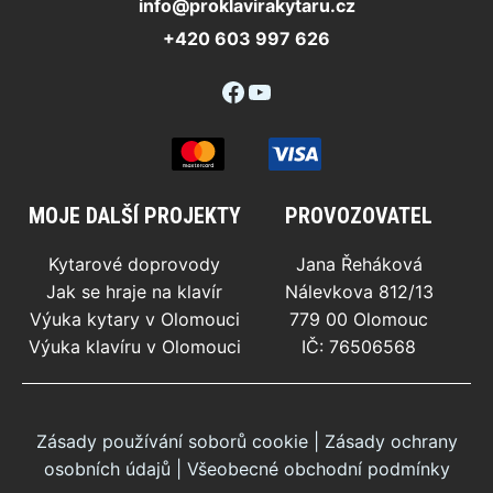
info@proklavirakytaru.cz
+420 603 997 626
Facebook
YouTube
MOJE DALŠÍ PROJEKTY
PROVOZOVATEL
Kytarové doprovody
Jana Řeháková
Jak se hraje na klavír
Nálevkova 812/13
Výuka kytary v Olomouci
779 00 Olomouc
Výuka klavíru v Olomouci
IČ: 76506568
Zásady používání soborů cookie
|
Zásady ochrany
osobních údajů
|
Všeobecné obchodní podmínky