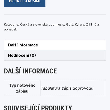
PŘIDAT DO KOŠÍKU
Gott
–
Včelka
Mája
Kategorie:
Česká a slovenská pop music
,
Gott
,
Kytara
,
Z filmů a
množství
pohádek
Další informace
Hodnocení (0)
DALŠÍ INFORMACE
Typ notového
Tabulatura zápis doprovodu
zápisu
SOUVISEJÍCÍ PRODUKTY