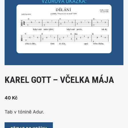
KAREL GOTT – VČELKA MÁJA
40
Kč
Tab v tónině Adur.
Karel