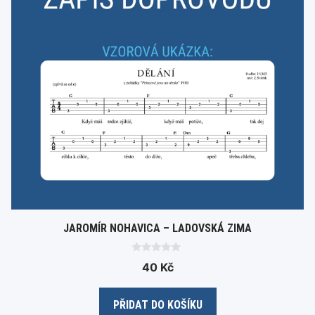
JAROMÍR NOHAVICA – LADOVSKÁ ZIMA
0
40
Kč
o
u
t
o
PŘIDAT DO KOŠÍKU
f