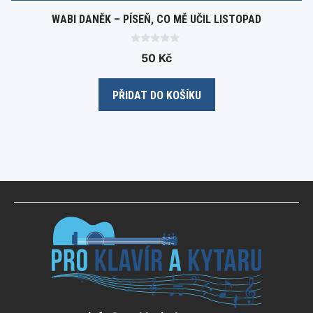
WABI DANĚK – PÍSEŇ, CO MĚ UČIL LISTOPAD
0
50
Kč
o
u
t
o
PŘIDAT DO KOŠÍKU
f
5