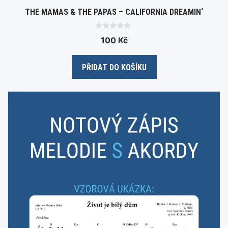
THE MAMAS & THE PAPAS – CALIFORNIA DREAMIN‘
0
100
Kč
o
u
t
o
PŘIDAT DO KOŠÍKU
f
5