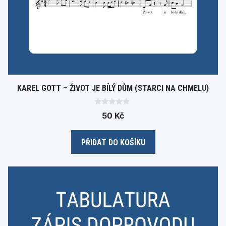
KAREL GOTT – ŽIVOT JE BÍLÝ DŮM (STARCI NA CHMELU)
0
50
Kč
o
u
t
o
PŘIDAT DO KOŠÍKU
f
5