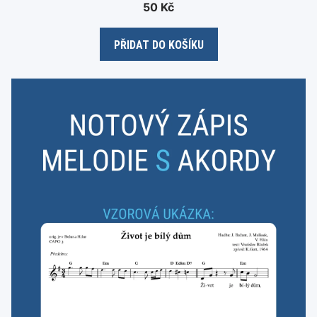
0
50
Kč
o
u
t
o
PŘIDAT DO KOŠÍKU
f
5