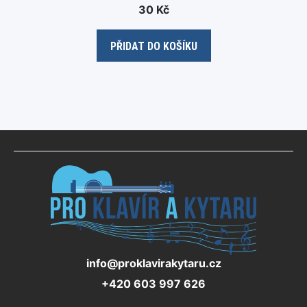
0
30
Kč
o
u
t
o
PŘIDAT DO KOŠÍKU
f
5
info@proklavirakytaru.cz
+420 603 997 626