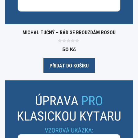
MICHAL TUČNÝ – RÁD SE BROUZDÁM ROSOU
0
50
Kč
o
u
t
o
PŘIDAT DO KOŠÍKU
f
5