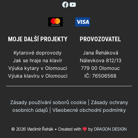
Facebook
YouTube
MOJE DALŠÍ PROJEKTY
PROVOZOVATEL
Kytarové doprovody
Jana Řeháková
Jak se hraje na klavír
Nálevkova 812/13
Výuka kytary v Olomouci
779 00 Olomouc
Výuka klavíru v Olomouci
IČ: 76506568
Zásady používání soborů cookie
|
Zásady ochrany
osobních údajů
|
Všeobecné obchodní podmínky
© 2026 Vladimír Řehák • Created with
by
DRAGON DESIGN
50
Kč
PŘIDAT DO KOŠÍKU