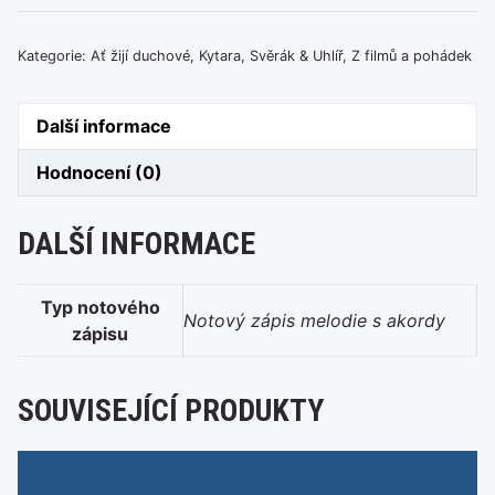
žijí
duchové)
Kategorie:
Ať žijí duchové
,
Kytara
,
Svěrák & Uhlíř
,
Z filmů a pohádek
množství
Další informace
Hodnocení (0)
DALŠÍ INFORMACE
Typ notového
Notový zápis melodie s akordy
zápisu
SOUVISEJÍCÍ PRODUKTY