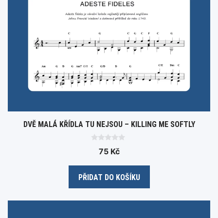
DVĚ MALÁ KŘÍDLA TU NEJSOU – KILLING ME SOFTLY
0
75
Kč
o
u
t
o
PŘIDAT DO KOŠÍKU
f
5