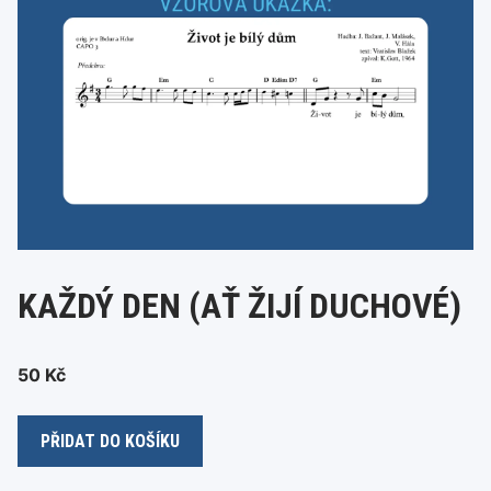
KAŽDÝ DEN (AŤ ŽIJÍ DUCHOVÉ)
50
Kč
Každý
PŘIDAT DO KOŠÍKU
den
(Ať