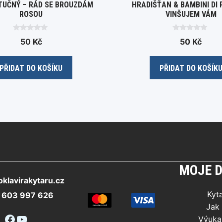
TUČNÝ – RÁD SE BROUZDÁM
HRADIŠŤAN & BAMBINI DI
ROSOU
VINŠUJEM VÁM
0
0
50
Kč
50
Kč
o
o
u
u
t
t
o
o
PŘIDAT DO KOŠÍKU
PŘIDAT DO KOŠÍK
f
f
5
5
MOJE D
klavirakytaru.cz
Kyt
 603 997 626
Jak 
Facebook
YouTube
Výuka