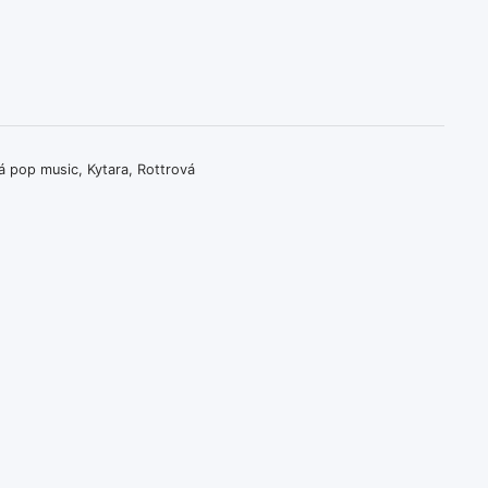
á pop music
,
Kytara
,
Rottrová