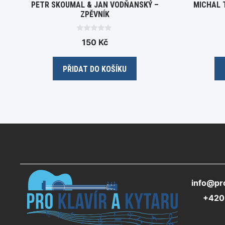
PETR SKOUMAL & JAN VODŇANSKÝ –
MICHAL 
ZPĚVNÍK
0
150
Kč
o
u
t
o
PŘIDAT DO KOŠÍKU
f
5
info@pro
+420