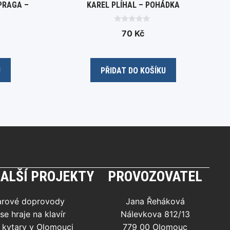
 PRAGA –
KAREL PLÍHAL – POHÁDKA
0
70
Kč
o
u
t
o
f
5
U
PŘIDAT DO KOŠÍKU
ALŠÍ PROJEKTY
PROVOZOVATEL
arové doprovody
Jana Řeháková
se hraje na klavír
Nálevkova 812/13
 kytary v Olomouci
779 00 Olomouc