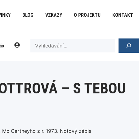
-
S
INKY
BLOG
VZKAZY
O PROJEKTU
KONTAKT
tebou
množství
SEARCH
OTTROVÁ – S TEBOU
. Mc Cartneyho z r. 1973. Notový zápis