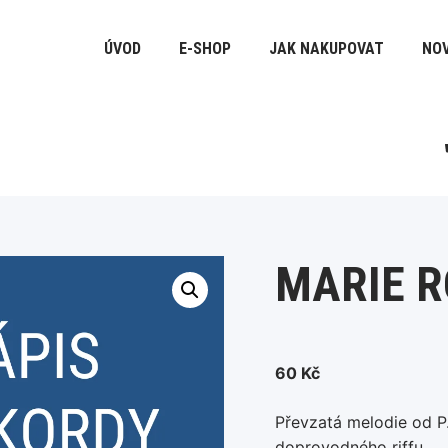
ÚVOD
E-SHOP
JAK NAKUPOVAT
NOV
MARIE R
60
Kč
Převzatá melodie od P
doprovodného riffu.