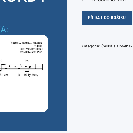
Marie
PŘIDAT DO KOŠÍKU
Rottrová
-
S
tebou
Kategorie:
Česká a slovensk
množství