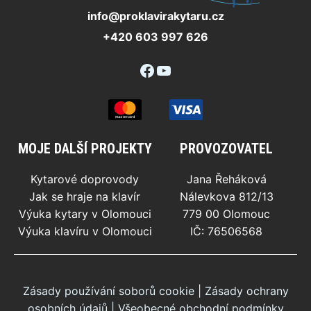
info@proklavirakytaru.cz
+420 603 997 626
Facebook
YouTube
MOJE DALŠÍ PROJEKTY
PROVOZOVATEL
Kytarové doprovody
Jana Řeháková
Jak se hraje na klavír
Nálevkova 812/13
Výuka kytary v Olomouci
779 00 Olomouc
Výuka klavíru v Olomouci
IČ: 76506568
Zásady používání soborů cookie
|
Zásady ochrany
osobních údajů
|
Všeobecné obchodní podmínky