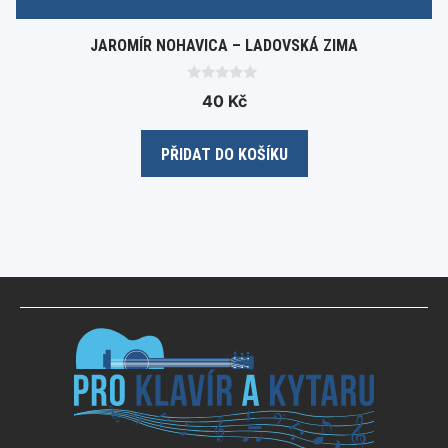
JAROMÍR NOHAVICA – LADOVSKÁ ZIMA
0
40
Kč
o
u
t
o
PŘIDAT DO KOŠÍKU
f
5