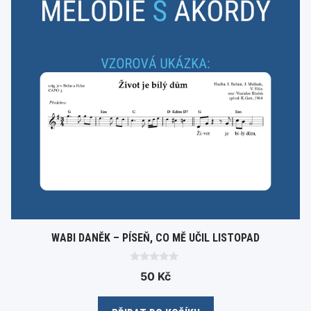
WABI DANĚK – PÍSEŇ, CO MĚ UČIL LISTOPAD
0
50
Kč
o
u
t
o