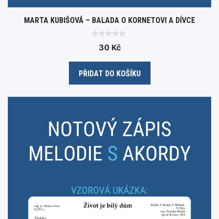
MARTA KUBIŠOVÁ – BALADA O KORNETOVI A DÍVCE
0
30
Kč
o
u
t
o
PŘIDAT DO KOŠÍKU
f
5