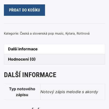
Marie
PŘIDAT DO KOŠÍKU
Rottrová
-
Ty
kdo
Kategorie:
Česká a slovenská pop music
,
Kytara
,
Rottrová
jdeš
kolem
Další informace
množství
Hodnocení (0)
DALŠÍ INFORMACE
Typ notového
Notový zápis melodie s akordy
zápisu