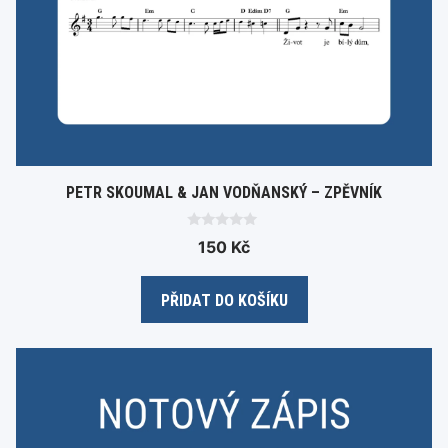
PETR SKOUMAL & JAN VODŇANSKÝ – ZPĚVNÍK
0
150
Kč
o
u
t
o
PŘIDAT DO KOŠÍKU
f
5