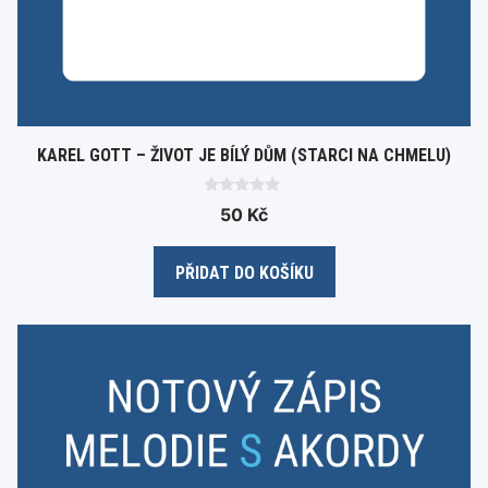
KAREL GOTT – ŽIVOT JE BÍLÝ DŮM (STARCI NA CHMELU)
0
50
Kč
o
u
t
o
PŘIDAT DO KOŠÍKU
f
5