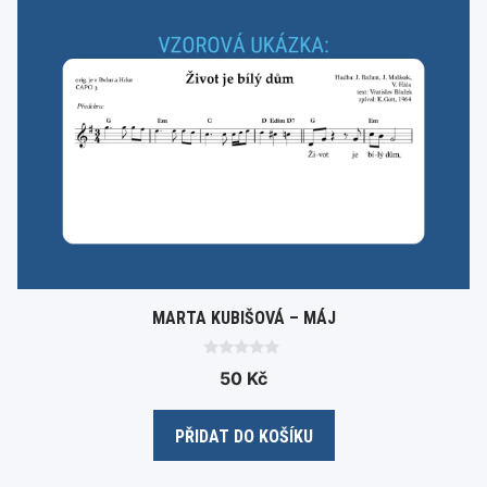
MARTA KUBIŠOVÁ – MÁJ
0
50
Kč
o
u
t
o
PŘIDAT DO KOŠÍKU
f
5