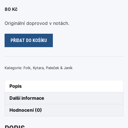
80
Kč
Originální doprovod v notách.
Paleček
PŘIDAT DO KOŠÍKU
&
Janík
-
Drákulova
Kategorie:
Folk
,
Kytara
,
Paleček & Janík
zpověď
množství
Popis
Další informace
Hodnocení (0)