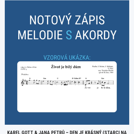
KAREL GOTT & JANA PETRŮ – DEN JE KRÁSNÝ (STARCI NA