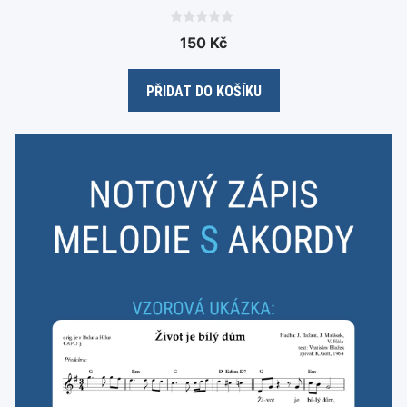
0
150
Kč
o
u
t
o
PŘIDAT DO KOŠÍKU
f
5