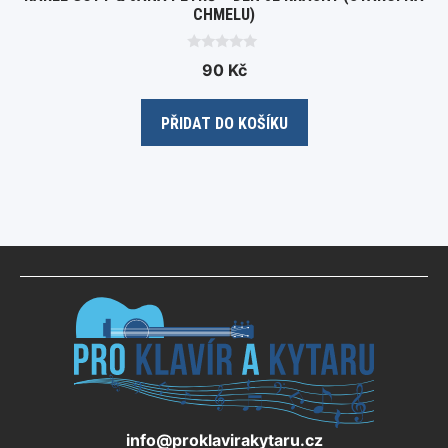
CHMELU)
0
90
Kč
o
u
t
o
PŘIDAT DO KOŠÍKU
f
5
info@proklavirakytaru.cz