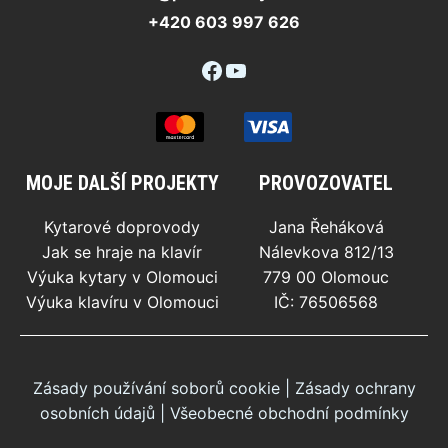
+420 603 997 626
Facebook
YouTube
MOJE DALŠÍ PROJEKTY
PROVOZOVATEL
Kytarové doprovody
Jana Řeháková
Jak se hraje na klavír
Nálevkova 812/13
Výuka kytary v Olomouci
779 00 Olomouc
Výuka klavíru v Olomouci
IČ: 76506568
Zásady používání soborů cookie
|
Zásady ochrany
osobních údajů
|
Všeobecné obchodní podmínky