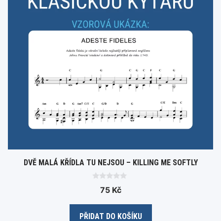
DVĚ MALÁ KŘÍDLA TU NEJSOU – KILLING ME SOFTLY
0
75
Kč
o
u
t
o
PŘIDAT DO KOŠÍKU
f