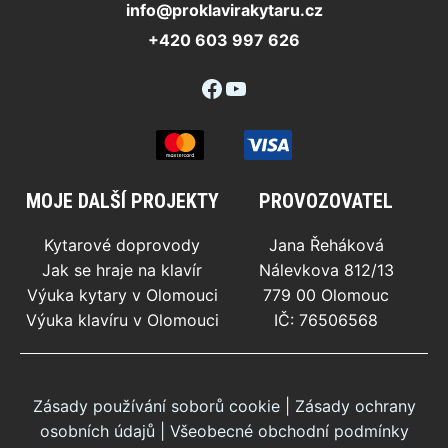
info@proklavirakytaru.cz
+420 603 997 626
Facebook
YouTube
MOJE DALŠÍ PROJEKTY
PROVOZOVATEL
Kytarové doprovody
Jana Řeháková
Jak se hraje na klavír
Nálevkova 812/13
Výuka kytary v Olomouci
779 00 Olomouc
Výuka klavíru v Olomouci
IČ: 76506568
Zásady používání soborů cookie
|
Zásady ochrany
osobních údajů
|
Všeobecné obchodní podmínky