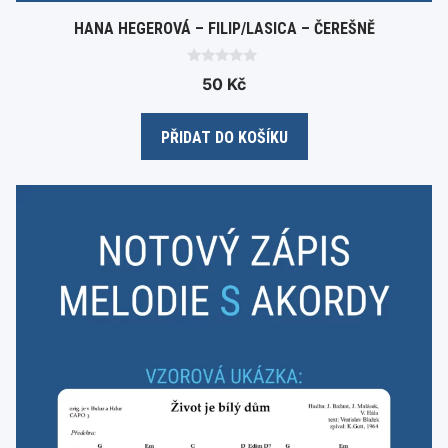
HANA HEGEROVÁ – FILIP/LASICA – ČEREŠNĚ
0
50
Kč
o
u
t
o
PŘIDAT DO KOŠÍKU
f
5