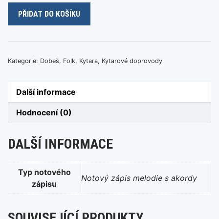
Pavel
PŘIDAT DO KOŠÍKU
Dobeš
-
Něco
o
Kategorie:
Dobeš
,
Folk
,
Kytara
,
Kytarové doprovody
lásce
množství
Další informace
Hodnocení (0)
DALŠÍ INFORMACE
Typ notového
Notový zápis melodie s akordy
zápisu
SOUVISEJÍCÍ PRODUKTY