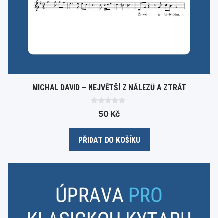
MICHAL DAVID – NEJVĚTŠÍ Z NÁLEZŮ A ZTRÁT
0
50
Kč
o
u
t
o
PŘIDAT DO KOŠÍKU
f
5