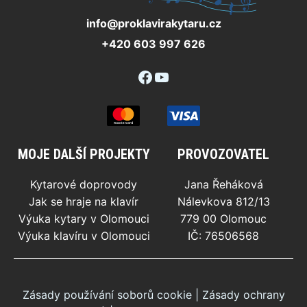
info@proklavirakytaru.cz
+420 603 997 626
Facebook
YouTube
MOJE DALŠÍ PROJEKTY
PROVOZOVATEL
Kytarové doprovody
Jana Řeháková
Jak se hraje na klavír
Nálevkova 812/13
Výuka kytary v Olomouci
779 00 Olomouc
Výuka klavíru v Olomouci
IČ: 76506568
Zásady používání soborů cookie
|
Zásady ochrany