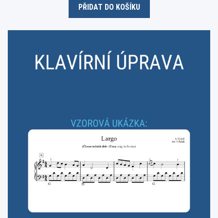
o
PŘIDAT DO KOŠÍKU
f
5