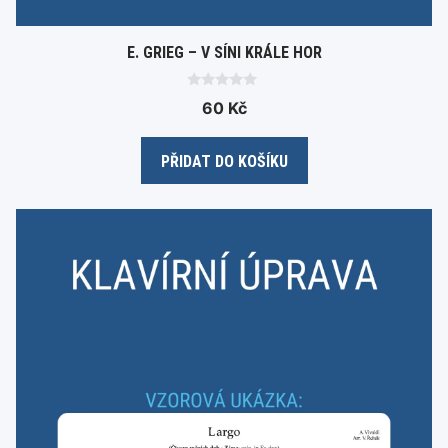
E. GRIEG – V SÍNI KRÁLE HOR
0
60
Kč
o
u
t
o
PŘIDAT DO KOŠÍKU
f
5