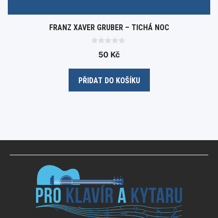
FRANZ XAVER GRUBER – TICHÁ NOC
0
50
Kč
o
u
t
o
PŘIDAT DO KOŠÍKU
f
5