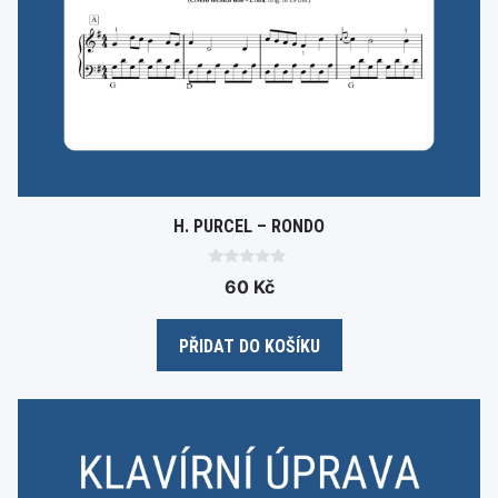
H. PURCEL – RONDO
0
60
Kč
o
u
t
o
PŘIDAT DO KOŠÍKU
f
5