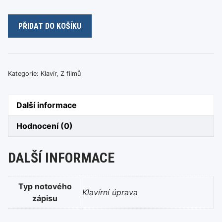
Petr
PŘIDAT DO KOŠÍKU
Hapka
-
Deváté
srdce
Kategorie:
Klavír
,
Z filmů
množství
Další informace
Hodnocení (0)
DALŠÍ INFORMACE
Typ notového
Klavírní úprava
zápisu