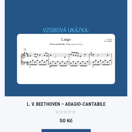
L. V. BEETHOVEN – ADAGIO-CANTABILE
0
50
Kč
o
u
t