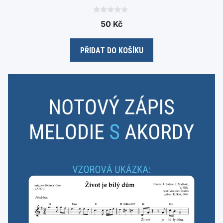
0
50
Kč
o
u
t
o
PŘIDAT DO KOŠÍKU
f
5