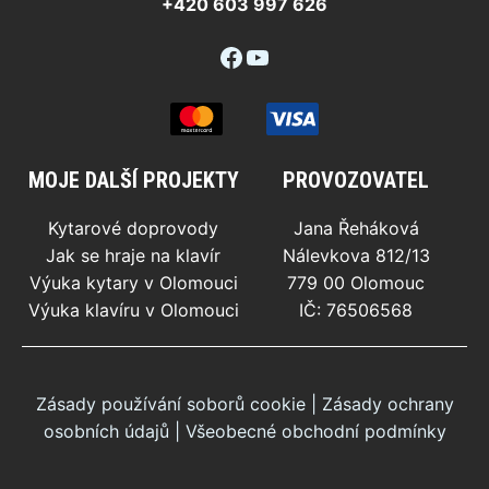
+420 603 997 626
Facebook
YouTube
MOJE DALŠÍ PROJEKTY
PROVOZOVATEL
Kytarové doprovody
Jana Řeháková
Jak se hraje na klavír
Nálevkova 812/13
Výuka kytary v Olomouci
779 00 Olomouc
Výuka klavíru v Olomouci
IČ: 76506568
Zásady používání soborů cookie
|
Zásady ochrany
osobních údajů
|
Všeobecné obchodní podmínky