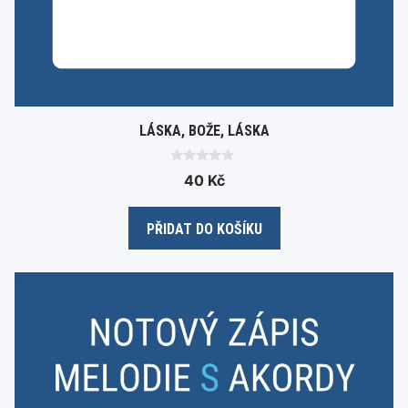
LÁSKA, BOŽE, LÁSKA
0
40
Kč
o
u
t
o
PŘIDAT DO KOŠÍKU
f
5