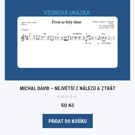
MICHAL DAVID – NEJVĚTŠÍ Z NÁLEZŮ A ZTRÁT
0
50
Kč
o
u
t
o
PŘIDAT DO KOŠÍKU
f
5