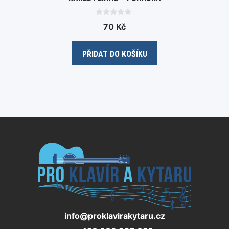
0
70
Kč
o
u
t
o
PŘIDAT DO KOŠÍKU
f
5
info@proklavirakytaru.cz