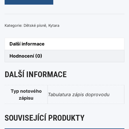
Skoumal
-
Kdyby
prase
Kategorie:
Dětské písně
,
Kytara
mělo
křídla
Další informace
množství
Hodnocení (0)
DALŠÍ INFORMACE
Typ notového
Tabulatura zápis doprovodu
zápisu
SOUVISEJÍCÍ PRODUKTY