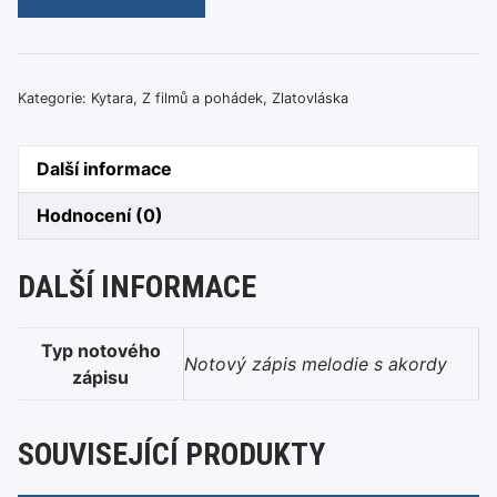
planá
růže
(Zlatovláska)
množství
Kategorie:
Kytara
,
Z filmů a pohádek
,
Zlatovláska
Další informace
Hodnocení (0)
DALŠÍ INFORMACE
Typ notového
Notový zápis melodie s akordy
zápisu
SOUVISEJÍCÍ PRODUKTY