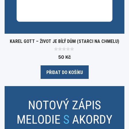
KAREL GOTT – ŽIVOT JE BÍLÝ DŮM (STARCI NA CHMELU)
0
50
Kč
o
u
t
o
PŘIDAT DO KOŠÍKU
f
5