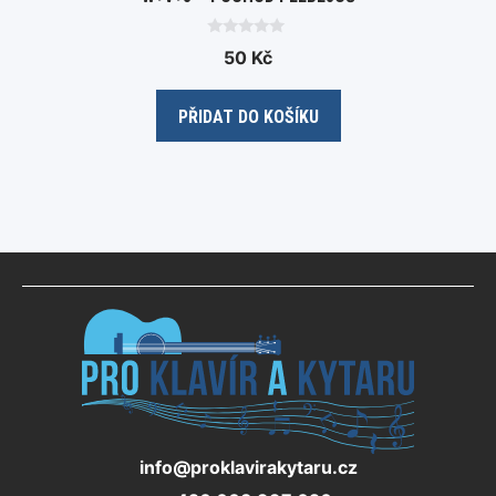
0
50
Kč
o
u
t
o
PŘIDAT DO KOŠÍKU
f
5
info@proklavirakytaru.cz