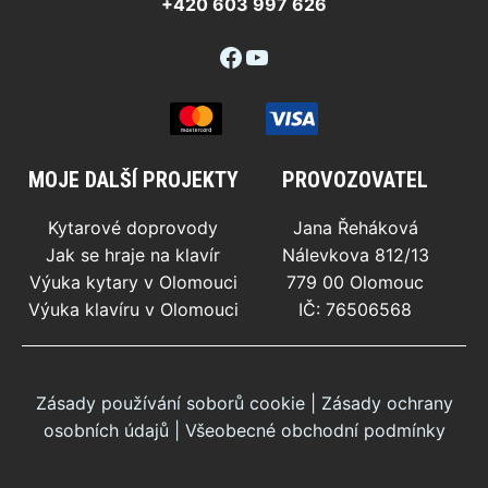
+420 603 997 626
Facebook
YouTube
MOJE DALŠÍ PROJEKTY
PROVOZOVATEL
Kytarové doprovody
Jana Řeháková
Jak se hraje na klavír
Nálevkova 812/13
Výuka kytary v Olomouci
779 00 Olomouc
Výuka klavíru v Olomouci
IČ: 76506568
Zásady používání soborů cookie
|
Zásady ochrany
osobních údajů
|
Všeobecné obchodní podmínky