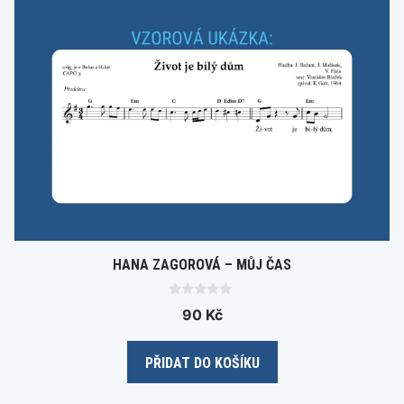
HANA ZAGOROVÁ – MŮJ ČAS
0
90
Kč
o
u
t
o
PŘIDAT DO KOŠÍKU
f
5