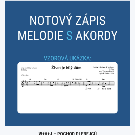
W+V+J – POCHOD PLEBEJCŮ