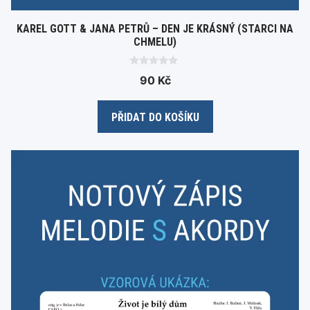
KAREL GOTT & JANA PETRŮ – DEN JE KRÁSNÝ (STARCI NA
CHMELU)
0
90
Kč
o
u
t
o
PŘIDAT DO KOŠÍKU
f
5