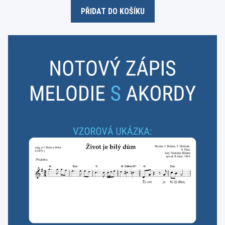
o
PŘIDAT DO KOŠÍKU
f
5