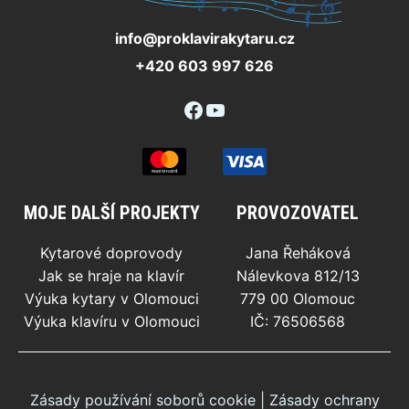
info@proklavirakytaru.cz
+420 603 997 626
Facebook
YouTube
MOJE DALŠÍ PROJEKTY
PROVOZOVATEL
Kytarové doprovody
Jana Řeháková
Jak se hraje na klavír
Nálevkova 812/13
Výuka kytary v Olomouci
779 00 Olomouc
Výuka klavíru v Olomouci
IČ: 76506568
Zásady používání soborů cookie
|
Zásady ochrany