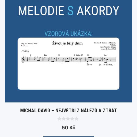
MICHAL DAVID – NEJVĚTŠÍ Z NÁLEZŮ A ZTRÁT
0
50
Kč
o
u
t