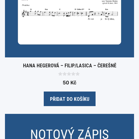
HANA HEGEROVÁ – FILIP/LASICA – ČEREŠNĚ
0
50
Kč
o
u
t
o
PŘIDAT DO KOŠÍKU
f
5