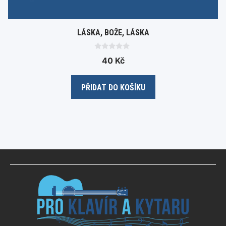
LÁSKA, BOŽE, LÁSKA
0
40
Kč
o
u
t
o
PŘIDAT DO KOŠÍKU
f
5