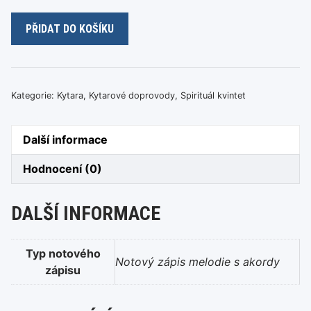
Spirituál
PŘIDAT DO KOŠÍKU
kvintet
-
Batalion
množství
Kategorie:
Kytara
,
Kytarové doprovody
,
Spirituál kvintet
Další informace
Hodnocení (0)
DALŠÍ INFORMACE
Typ notového
Notový zápis melodie s akordy
zápisu