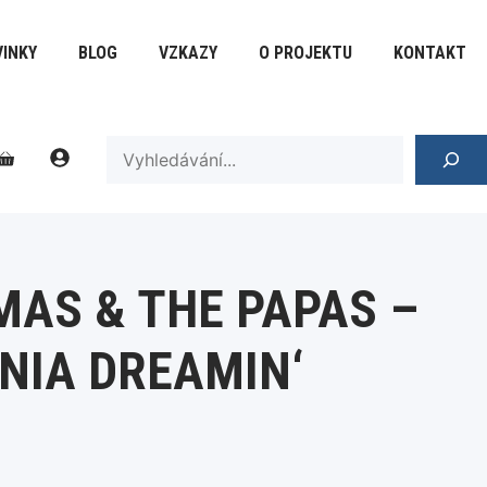
&
The
INKY
BLOG
VZKAZY
O PROJEKTU
KONTAKT
Papas
-
California
Dreamin'
SEARCH
množství
AS & THE PAPAS –
NIA DREAMIN‘