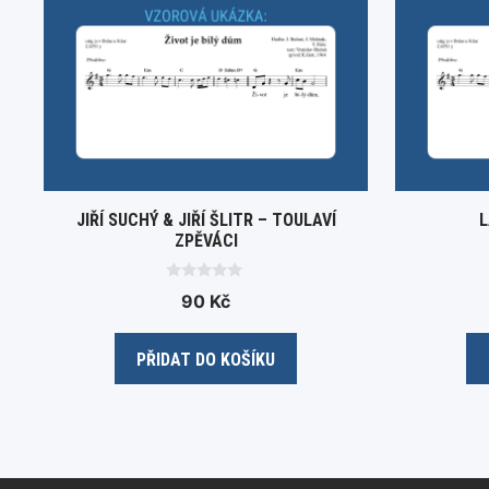
JIŘÍ SUCHÝ & JIŘÍ ŠLITR – TOULAVÍ
L
ZPĚVÁCI
0
90
Kč
o
u
t
o
PŘIDAT DO KOŠÍKU
f
5