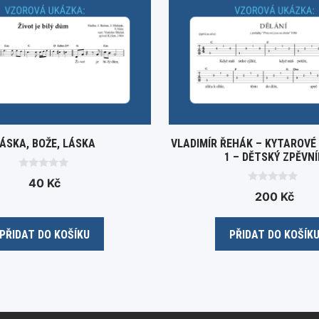
ÁSKA, BOŽE, LÁSKA
VLADIMÍR ŘEHÁK – KYTAROVÉ
1 – DĚTSKÝ ZPĚVNÍ
0
40
Kč
o
0
200
Kč
u
o
t
u
o
t
f
o
5
PŘIDAT DO KOŠÍKU
PŘIDAT DO KOŠÍK
f
5