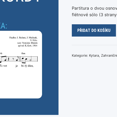
Partitura o dvou osnov
flétnové sólo (3 strany
The
PŘIDAT DO KOŠÍKU
Mamas
&
The
Papas
Kategorie:
Kytara
,
Zahraničn
-
California
Dreamin'
množství