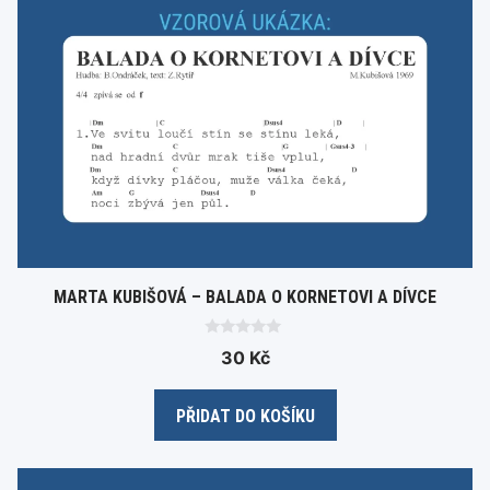
MARTA KUBIŠOVÁ – BALADA O KORNETOVI A DÍVCE
0
30
Kč
o
u
t
o
PŘIDAT DO KOŠÍKU
f
5