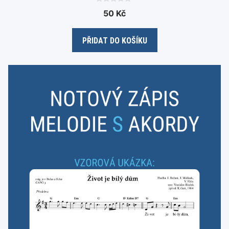
0
50
Kč
o
u
t
o
PŘIDAT DO KOŠÍKU
f
5