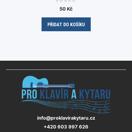
0
50
Kč
o
u
t
o
PŘIDAT DO KOŠÍKU
f
5
info@proklavirakytaru.cz
+420 603 997 626