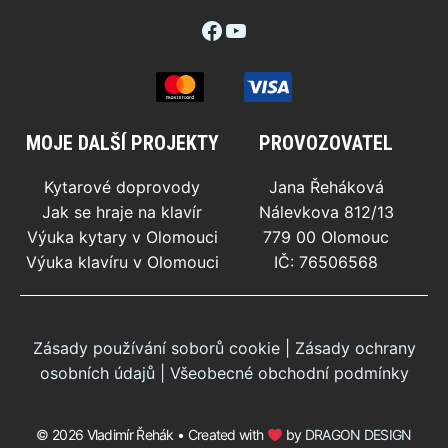
Facebook
YouTube
MOJE DALŠÍ PROJEKTY
PROVOZOVATEL
Kytarové doprovody
Jana Řeháková
Jak se hraje na klavír
Nálevkova 812/13
Výuka kytary v Olomouci
779 00 Olomouc
Výuka klavíru v Olomouci
IČ: 76506568
Zásady používání soborů cookie
|
Zásady ochrany
osobních údajů
|
Všeobecné obchodní podmínky
© 2026 Vladimír Řehák • Created with
by
DRAGON DESIGN