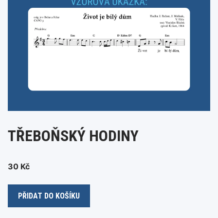
TŘEBOŇSKÝ HODINY
30
Kč
Třeboňský
PŘIDAT DO KOŠÍKU
hodiny
množství