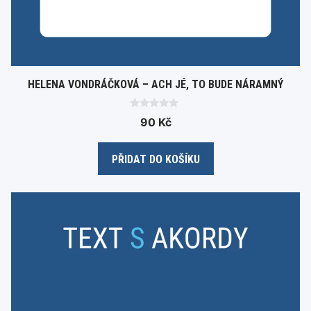
HELENA VONDRÁČKOVÁ – ACH JÉ, TO BUDE NÁRAMNÝ
0
90
Kč
o
u
t
o
PŘIDAT DO KOŠÍKU
f
5