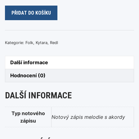
Vlasta
PŘIDAT DO KOŠÍKU
Redl
-
A
vy
Kategorie:
Folk
,
Kytara
,
Redl
páni
muzikanti
Další informace
množství
Hodnocení (0)
DALŠÍ INFORMACE
Typ notového
Notový zápis melodie s akordy
zápisu