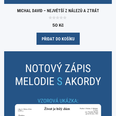
MICHAL DAVID – NEJVĚTŠÍ Z NÁLEZŮ A ZTRÁT
0
50
Kč
o
u
t
o
PŘIDAT DO KOŠÍKU
f
5