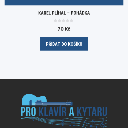
KAREL PLÍHAL – POHÁDKA
0
70
Kč
o
u
t
o
PŘIDAT DO KOŠÍKU
f
5