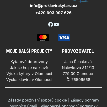
info@proklavirakytaru.cz
+420 603 997 626
Facebook
YouTube
MOJE DALŠÍ PROJEKTY
PROVOZOVATEL
Kytarové doprovody
Jana Řeháková
Jak se hraje na klavír
Nálevkova 812/13
Výuka kytary v Olomouci
779 00 Olomouc
Výuka klavíru v Olomouci
IČ: 76506568
Zásady používání soborů cookie
|
Zásady ochrany
osobních údajů
|
Všeobecné obchodní podmínky