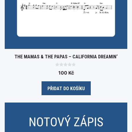
THE MAMAS & THE PAPAS – CALIFORNIA DREAMIN‘
0
100
Kč
o
u
t
o
PŘIDAT DO KOŠÍKU
f
5