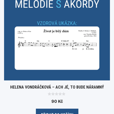
HELENA VONDRÁČKOVÁ – ACH JÉ, TO BUDE NÁRAMNÝ
0
90
Kč
o
u
t
o