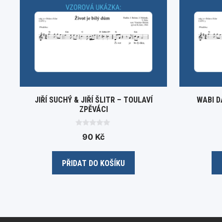
JIŘÍ SUCHÝ & JIŘÍ ŠLITR – TOULAVÍ
WABI D
ZPĚVÁCI
0
90
Kč
o
u
t
o
PŘIDAT DO KOŠÍKU
f
5