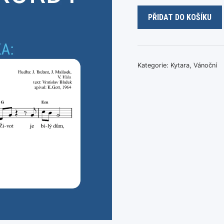
Aj,
PŘIDAT DO KOŠÍKU
co
to
hlásajú
množství
Kategorie:
Kytara
,
Vánoční