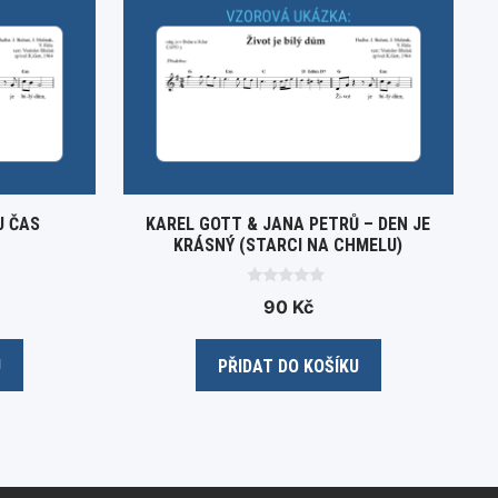
J ČAS
KAREL GOTT & JANA PETRŮ – DEN JE
KRÁSNÝ (STARCI NA CHMELU)
0
90
Kč
o
u
t
o
U
PŘIDAT DO KOŠÍKU
f
5