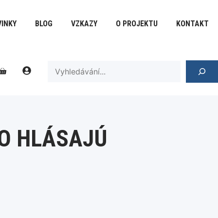
to
hlásajú
INKY
BLOG
VZKAZY
O PROJEKTU
KONTAKT
množství
SEARCH
TO HLÁSAJÚ