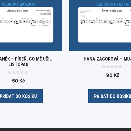
ANĚK – PÍSEŇ, CO MĚ UČIL
HANA ZAGOROVÁ – MŮ
LISTOPAD
0
90
Kč
o
0
50
Kč
u
o
t
u
o
t
f
o
5
PŘIDAT DO KOŠÍKU
PŘIDAT DO KOŠÍK
f
5