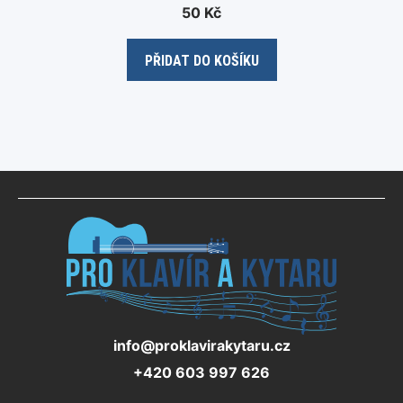
0
50
Kč
o
u
t
o
PŘIDAT DO KOŠÍKU
f
5
info@proklavirakytaru.cz
+420 603 997 626