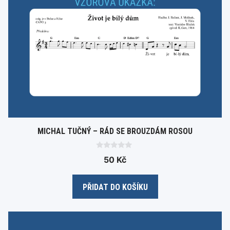
MICHAL TUČNÝ – RÁD SE BROUZDÁM ROSOU
0
50
Kč
o
u
t
o
PŘIDAT DO KOŠÍKU
f
5