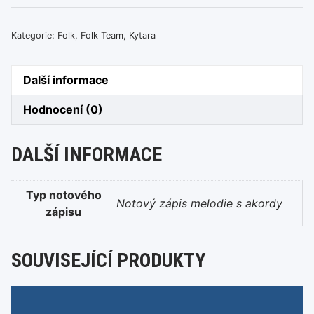
Ptačí
song
Kategorie:
Folk
,
Folk Team
,
Kytara
množství
Další informace
Hodnocení (0)
DALŠÍ INFORMACE
Typ notového
Notový zápis melodie s akordy
zápisu
SOUVISEJÍCÍ PRODUKTY