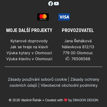
Facebook
YouTube
MOJE DALŠÍ PROJEKTY
PROVOZOVATEL
Kytarové doprovody
Jana Řeháková
Jak se hraje na klavír
Nálevkova 812/13
Výuka kytary v Olomouci
779 00 Olomouc
Výuka klavíru v Olomouci
IČ: 76506568
Zásady používání soborů cookie
|
Zásady ochrany
osobních údajů
|
Všeobecné obchodní podmínky
© 2026 Vladimír Řehák • Created with
by
DRAGON DESIGN
50
Kč
PŘIDAT DO KOŠÍKU