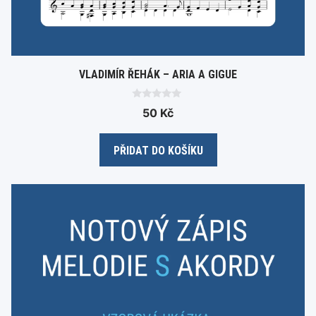
VLADIMÍR ŘEHÁK – ARIA A GIGUE
0
50
Kč
o
u
t
o
PŘIDAT DO KOŠÍKU
f
5