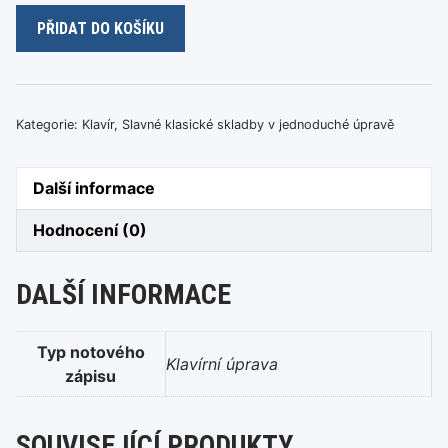
G.F.Händel
PŘIDAT DO KOŠÍKU
-
Sarabanda
množství
Kategorie:
Klavír
,
Slavné klasické skladby v jednoduché úpravě
Další informace
Hodnocení (0)
DALŠÍ INFORMACE
Typ notového
Klavírní úprava
zápisu
SOUVISEJÍCÍ PRODUKTY