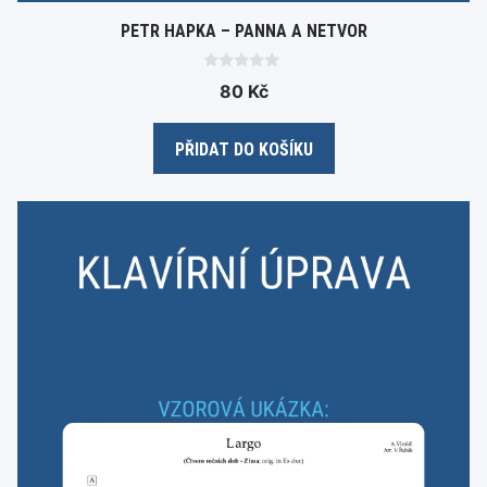
PETR HAPKA – PANNA A NETVOR
0
80
Kč
o
u
t
o
PŘIDAT DO KOŠÍKU
f
5