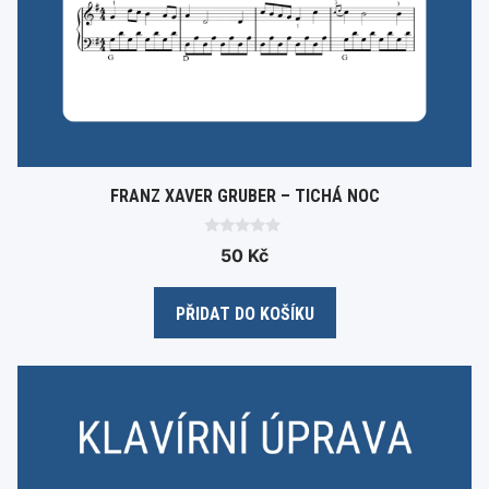
FRANZ XAVER GRUBER – TICHÁ NOC
0
50
Kč
o
u
t
o
PŘIDAT DO KOŠÍKU
f
5