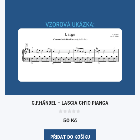
G.F.HÄNDEL – LASCIA CH’IO PIANGA
0
50
Kč
o
u
t
o
PŘIDAT DO KOŠÍKU
f