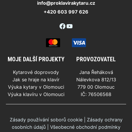
info@proklavirakytaru.cz
+420 603 997 626
Facebook
YouTube
MOJE DALŠÍ PROJEKTY
PROVOZOVATEL
Kytarové doprovody
Jana Řeháková
Jak se hraje na klavír
Nálevkova 812/13
Výuka kytary v Olomouci
779 00 Olomouc
Výuka klavíru v Olomouci
IČ: 76506568
Zásady používání soborů cookie
|
Zásady ochrany
osobních údajů
|
Všeobecné obchodní podmínky