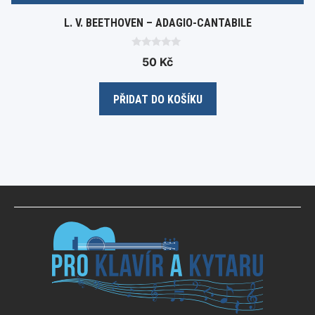
L. V. BEETHOVEN – ADAGIO-CANTABILE
0
50
Kč
o
u
t
o
PŘIDAT DO KOŠÍKU
f
5