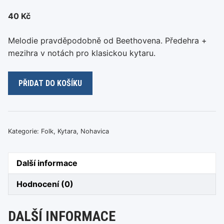
40
Kč
Melodie pravděpodobně od Beethovena. Předehra +
mezihra v notách pro klasickou kytaru.
Jaromír
PŘIDAT DO KOŠÍKU
Nohavica
–
Ona
je
Kategorie:
Folk
,
Kytara
,
Nohavica
na
mě
Další informace
zlá
množství
Hodnocení (0)
DALŠÍ INFORMACE