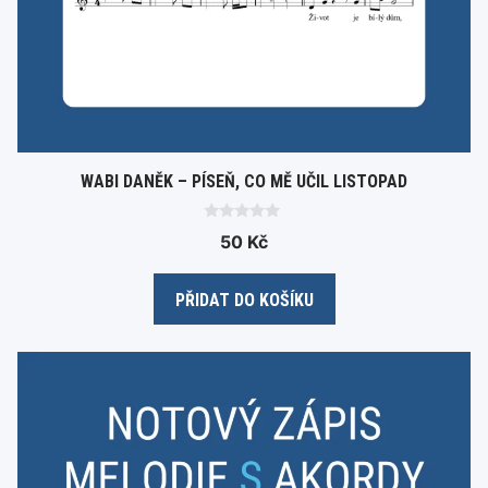
WABI DANĚK – PÍSEŇ, CO MĚ UČIL LISTOPAD
0
50
Kč
o
u
t
o
PŘIDAT DO KOŠÍKU
f
5