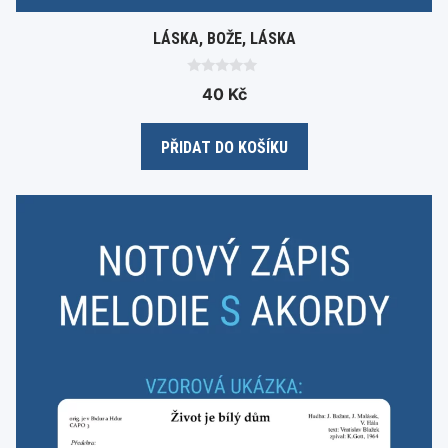
LÁSKA, BOŽE, LÁSKA
0
40
Kč
o
u
t
o
PŘIDAT DO KOŠÍKU
f
5