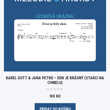
KAREL GOTT & JANA PETRŮ – DEN JE KRÁSNÝ (STARCI NA
CHMELU)
0
90
Kč
o
u
t
o
PŘIDAT DO KOŠÍKU
f