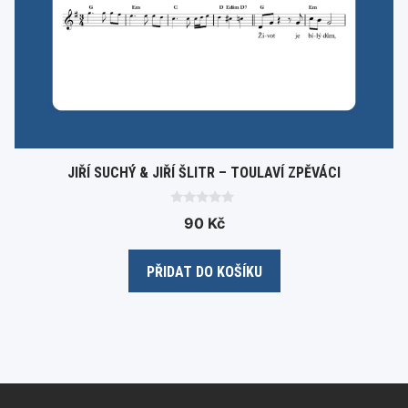
JIŘÍ SUCHÝ & JIŘÍ ŠLITR – TOULAVÍ ZPĚVÁCI
0
90
Kč
o
u
t
o
PŘIDAT DO KOŠÍKU
f
5