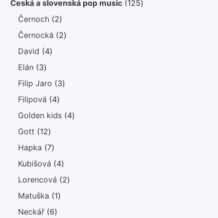
125
Česká a slovenská pop music
125
produktů
2
Černoch
2
produkty
2
Černocká
2
produkty
4
David
4
produkty
3
Elán
3
produkty
3
Filip Jaro
3
produkty
4
Filipová
4
produkty
4
Golden kids
4
produkty
12
Gott
12
produktů
7
Hapka
7
produktů
4
Kubišová
4
produkty
2
Lorencová
2
produkty
1
Matuška
1
produkt
6
Neckář
6