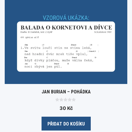
JAN BURIAN – POHÁDKA
0
30
Kč
o
u
t
o
PŘIDAT DO KOŠÍKU
f
5