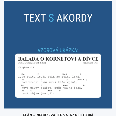
ELÁN – NEOBZERAJTE SA, PANI LÓTOVÁ