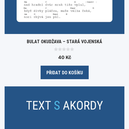
BULAT OKUDŽAVA – STARÁ VOJENSKÁ
0
40
Kč
o
u
t
o
PŘIDAT DO KOŠÍKU
f
5