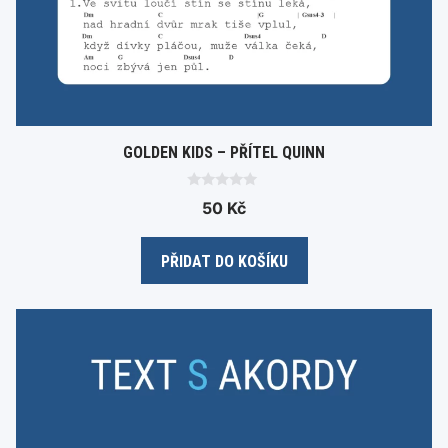
GOLDEN KIDS – PŘÍTEL QUINN
0
50
Kč
o
u
t
o
PŘIDAT DO KOŠÍKU
f
5