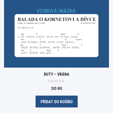
BUTY – VRÁNA
0
30
Kč
o
u
t
o
PŘIDAT DO KOŠÍKU
f
5