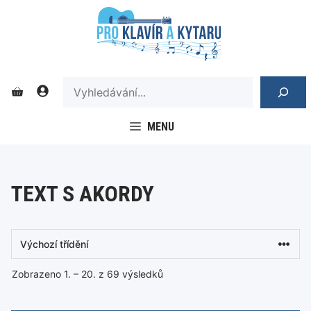
Přeskočit
na
obsah
SEARCH
MENU
TEXT S AKORDY
Zobrazeno 1. – 20. z 69 výsledků