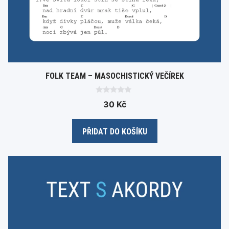
FOLK TEAM – MASOCHISTICKÝ VEČÍREK
0
30
Kč
o
u
t
o
PŘIDAT DO KOŠÍKU
f
5