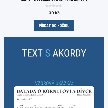
0
30
Kč
o
u
t
o
PŘIDAT DO KOŠÍKU
f
5