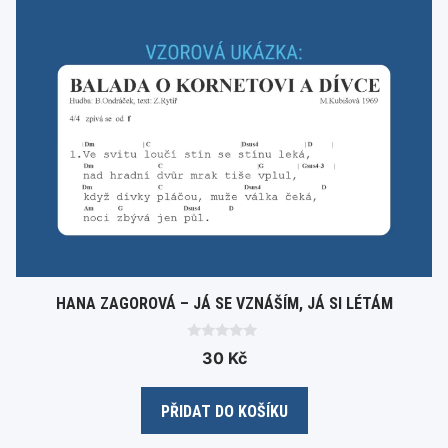
HANA ZAGOROVÁ – JÁ SE VZNÁŠÍM, JÁ SI LÉTÁM
0
30
Kč
o
u
t
o
PŘIDAT DO KOŠÍKU
f
5