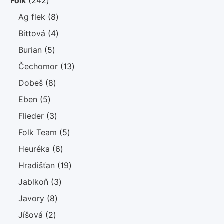
242
Folk
242
produktů
8
Ag flek
8
produktů
4
Bittová
4
produkty
5
Burian
5
produktů
13
Čechomor
13
produktů
8
Dobeš
8
produktů
5
Eben
5
produktů
3
Flieder
3
produkty
5
Folk Team
5
produktů
6
Heuréka
6
produktů
19
Hradišťan
19
produktů
3
Jablkoň
3
produkty
Item added to cart.
8
Javory
8
CHECKOUT
0
Kč
0 items -
produktů
2
Jíšová
2