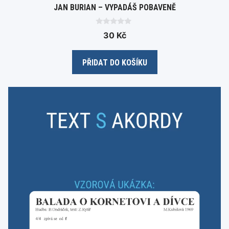
JAN BURIAN – VYPADÁŠ POBAVENĚ
0
30
Kč
o
u
t
o
PŘIDAT DO KOŠÍKU
f
5