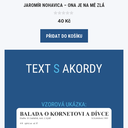
JAROMÍR NOHAVICA – ONA JE NA MĚ ZLÁ
0
40
Kč
o
u
t
o
PŘIDAT DO KOŠÍKU
f
5