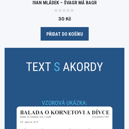
IVAN MLÁDEK – ŠVAGR MÁ BAGR
0
30
Kč
o
u
t
o
PŘIDAT DO KOŠÍKU
f
5