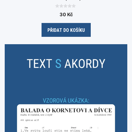
0
30
Kč
o
u
t
o
PŘIDAT DO KOŠÍKU
f
5