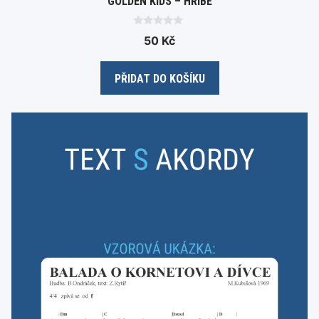
GOLDEN KIDS – HŘÍBĚ
0
50
Kč
o
u
t
o
PŘIDAT DO KOŠÍKU
f
5