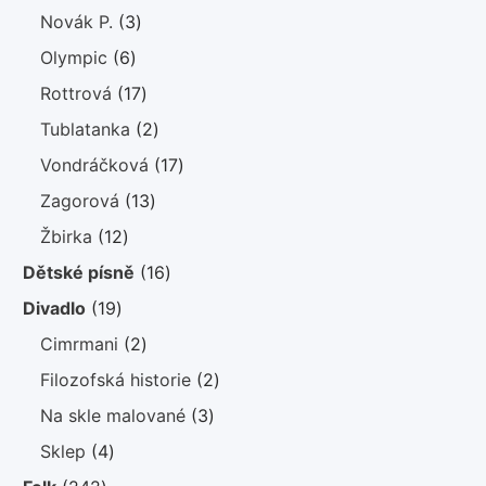
produktů
3
Novák P.
3
produkty
6
Olympic
6
produktů
17
Rottrová
17
produktů
2
Tublatanka
2
produkty
17
Vondráčková
17
produktů
13
Zagorová
13
produktů
12
Žbirka
12
produktů
16
Dětské písně
16
produktů
19
Divadlo
19
produktů
2
Cimrmani
2
produkty
2
Filozofská historie
2
produkty
3
Na skle malované
3
produkty
4
Sklep
4
produkty