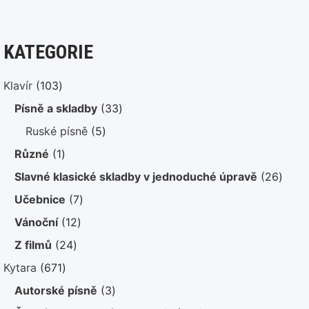
KATEGORIE
103
Klavír
103
produktů
33
Písně a skladby
33
produktů
5
Ruské písně
5
produktů
1
Různé
1
produkt
26
Slavné klasické skladby v jednoduché úpravě
26
produ
7
Učebnice
7
produktů
12
Vánoční
12
produktů
24
Z filmů
24
produktů
671
Kytara
671
produktů
3
Autorské písně
3
produkty