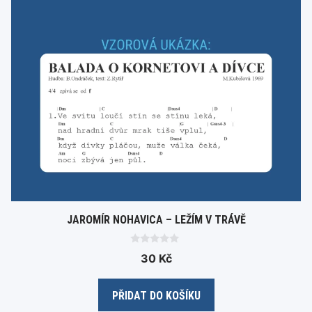
JAROMÍR NOHAVICA – LEŽÍM V TRÁVĚ
0
30
Kč
o
u
t
o
PŘIDAT DO KOŠÍKU
f
5