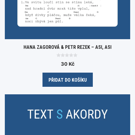
HANA ZAGOROVÁ & PETR REZEK – ASI, ASI
0
30
Kč
o
u
t
o
PŘIDAT DO KOŠÍKU
f
5