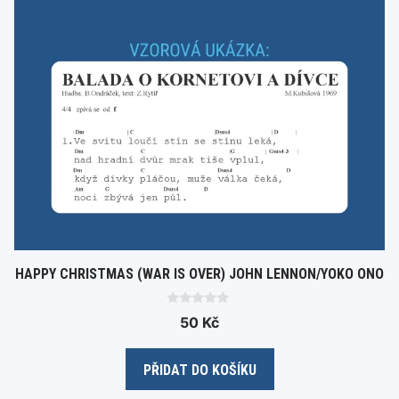
HAPPY CHRISTMAS (WAR IS OVER) JOHN LENNON/YOKO ONO
0
50
Kč
o
u
t
o
PŘIDAT DO KOŠÍKU
f
5