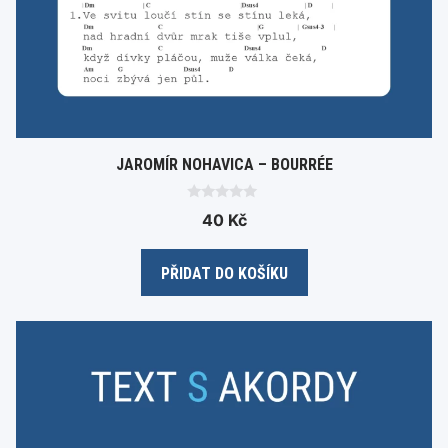
JAROMÍR NOHAVICA – BOURRÉE
0
40
Kč
o
u
t
o
PŘIDAT DO KOŠÍKU
f
5