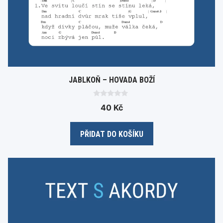
JABLKOŇ – HOVADA BOŽÍ
0
40
Kč
o
u
t
o
PŘIDAT DO KOŠÍKU
f
5