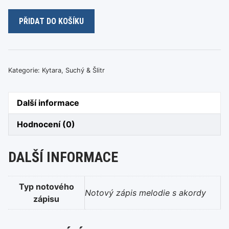
Jiří
PŘIDAT DO KOŠÍKU
Suchý
&
Jiří
Šlitr
Kategorie:
Kytara
,
Suchý & Šlitr
–
Co
Další informace
jsem
měl
Hodnocení (0)
dnes
k
DALŠÍ INFORMACE
obědu
množství
Typ notového
Notový zápis melodie s akordy
zápisu