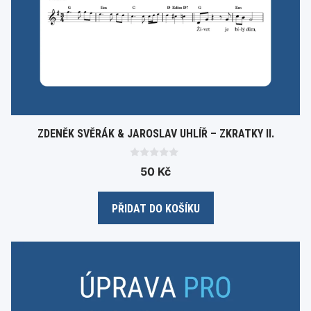
ZDENĚK SVĚRÁK & JAROSLAV UHLÍŘ – ZKRATKY II.
0
50
Kč
o
u
t
o
PŘIDAT DO KOŠÍKU
f
5