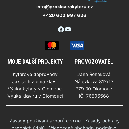
info@proklavirakytaru.cz
+420 603 997 626
Facebook
YouTube
MOJE DALŠÍ PROJEKTY
PROVOZOVATEL
Kytarové doprovody
Jana Řeháková
Jak se hraje na klavír
Nálevkova 812/13
Výuka kytary v Olomouci
779 00 Olomouc
Výuka klavíru v Olomouci
IČ: 76506568
Zásady používání soborů cookie
|
Zásady ochrany
osobních údajů
|
Všeobecné obchodní podmínky