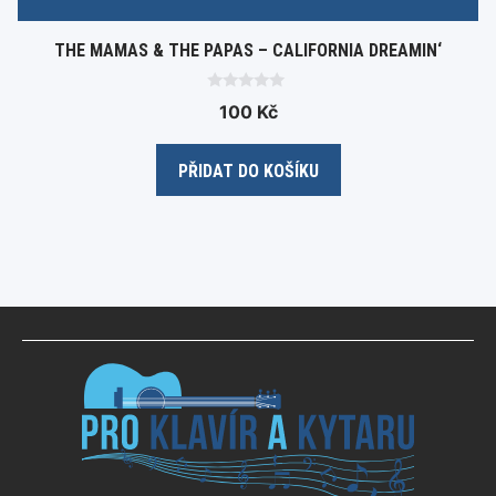
THE MAMAS & THE PAPAS – CALIFORNIA DREAMIN‘
0
100
Kč
o
u
t
o
PŘIDAT DO KOŠÍKU
f
5