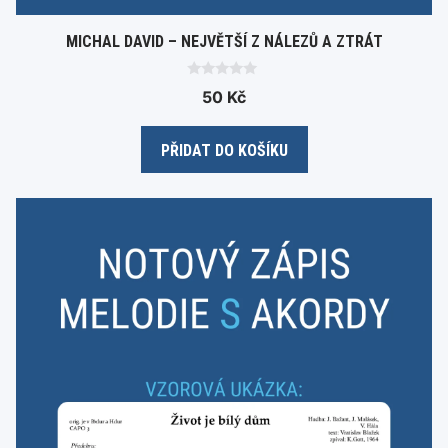
MICHAL DAVID – NEJVĚTŠÍ Z NÁLEZŮ A ZTRÁT
0
50
Kč
o
u
t
o
PŘIDAT DO KOŠÍKU
f
5