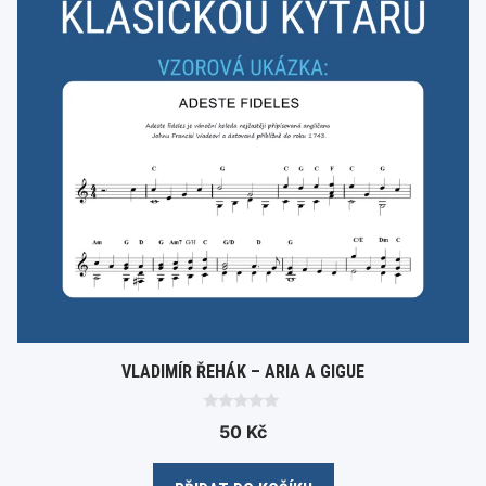
VLADIMÍR ŘEHÁK – ARIA A GIGUE
0
50
Kč
o
u
t
o