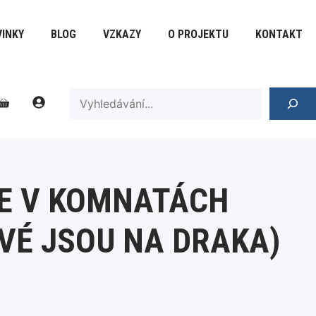
v
komnatách
INKY
BLOG
VZKAZY
O PROJEKTU
KONTAKT
(Princové
jsou
na
draka)
SEARCH
množství
SE V KOMNATÁCH
VÉ JSOU NA DRAKA)