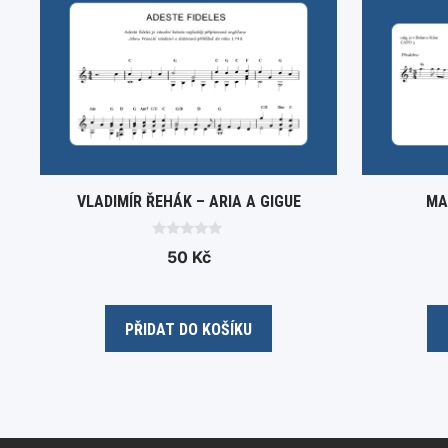
VLADIMÍR ŘEHÁK – ARIA A GIGUE
MA
0
50
Kč
o
u
t
o
f
5
PŘIDAT DO KOŠÍKU