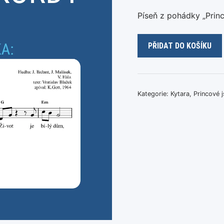
Píseň z pohádky „Princ
Kdyby
PŘIDAT DO KOŠÍKU
se
v
komnatách
(Princové
Kategorie:
Kytara
,
Princové 
jsou
na
draka)
množství