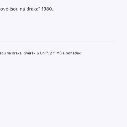
ové jsou na draka“ 1980.
jsou na draka
,
Svěrák & Uhlíř
,
Z filmů a pohádek