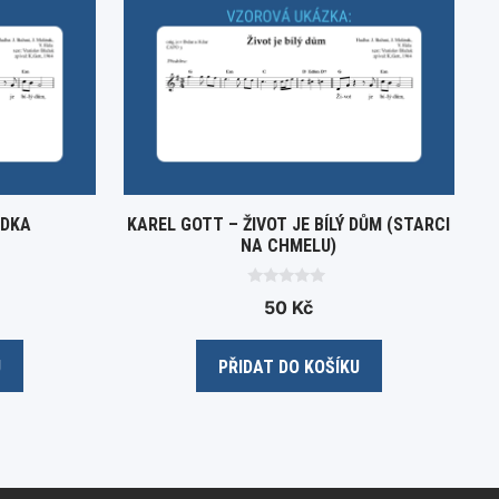
ÁDKA
KAREL GOTT – ŽIVOT JE BÍLÝ DŮM (STARCI
NA CHMELU)
0
50
Kč
o
u
t
o
U
PŘIDAT DO KOŠÍKU
f
5