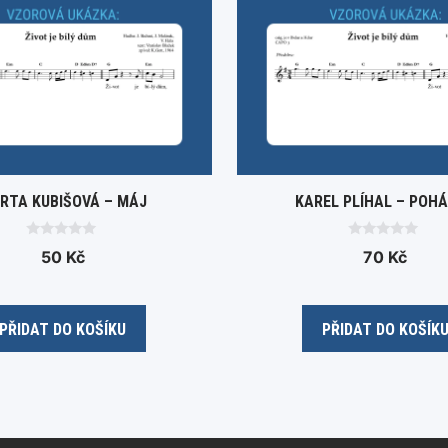
RTA KUBIŠOVÁ – MÁJ
KAREL PLÍHAL – POH
0
0
50
Kč
70
Kč
o
o
u
u
t
t
o
o
f
f
5
5
PŘIDAT DO KOŠÍKU
PŘIDAT DO KOŠÍK