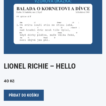
LIONEL RICHIE – HELLO
40
Kč
Lionel
PŘIDAT DO KOŠÍKU
Richie
-