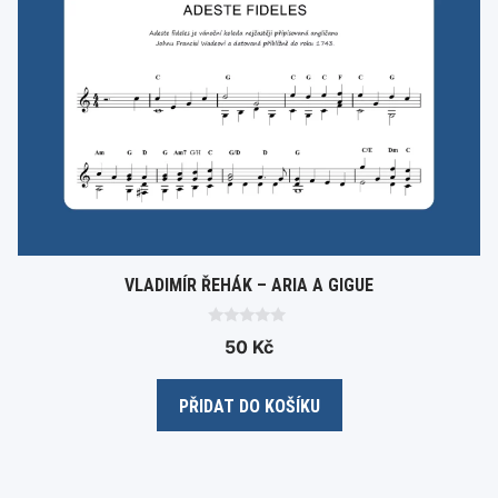
VLADIMÍR ŘEHÁK – ARIA A GIGUE
0
50
Kč
o
u
t
o
PŘIDAT DO KOŠÍKU
f
5