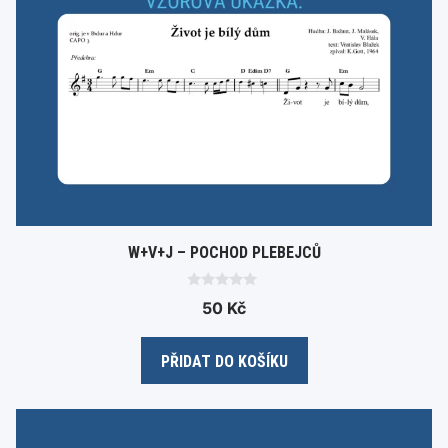
W+V+J – POCHOD PLEBEJCŮ
0
50
Kč
o
u
t
o
PŘIDAT DO KOŠÍKU
f
5