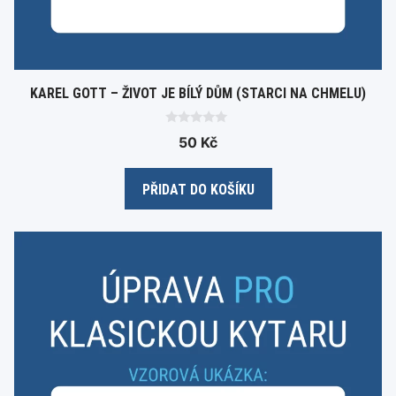
KAREL GOTT – ŽIVOT JE BÍLÝ DŮM (STARCI NA CHMELU)
0
50
Kč
o
u
t
o
PŘIDAT DO KOŠÍKU
f
5