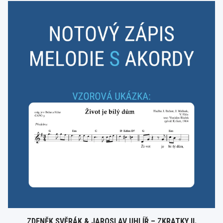
ZDENĚK SVĚRÁK & JAROSLAV UHLÍŘ – ZKRATKY II.