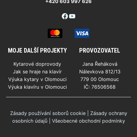
+420 603 997 626
Facebook
YouTube
MOJE DALŠÍ PROJEKTY
PROVOZOVATEL
Kytarové doprovody
Jana Řeháková
Jak se hraje na klavír
Nálevkova 812/13
Výuka kytary v Olomouci
779 00 Olomouc
Výuka klavíru v Olomouci
IČ: 76506568
Zásady používání soborů cookie
|
Zásady ochrany
osobních údajů
|
Všeobecné obchodní podmínky