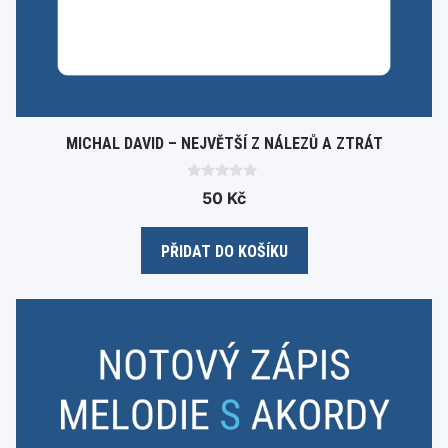
MICHAL DAVID – NEJVĚTŠÍ Z NÁLEZŮ A ZTRÁT
0
50
Kč
o
u
t
o
PŘIDAT DO KOŠÍKU
f
5