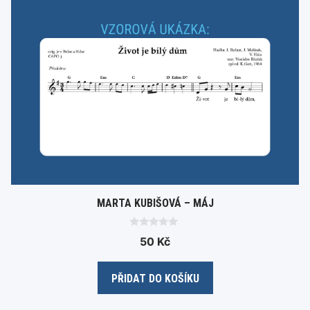
MARTA KUBIŠOVÁ – MÁJ
0
50
Kč
o
u
t
o
PŘIDAT DO KOŠÍKU
f
5