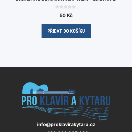
0
50
Kč
o
u
t
o
PŘIDAT DO KOŠÍKU
f
5
info@proklavirakytaru.cz