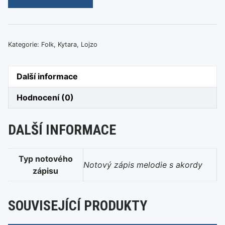
-
Anča
si
drahá
Kategorie:
Folk
,
Kytara
,
Lojzo
ako
volvo
Další informace
množství
Hodnocení (0)
DALŠÍ INFORMACE
Typ notového
Notový zápis melodie s akordy
zápisu
SOUVISEJÍCÍ PRODUKTY