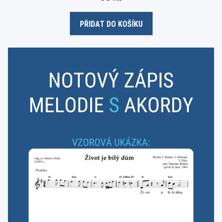
u
t
o
PŘIDAT DO KOŠÍKU
f
5