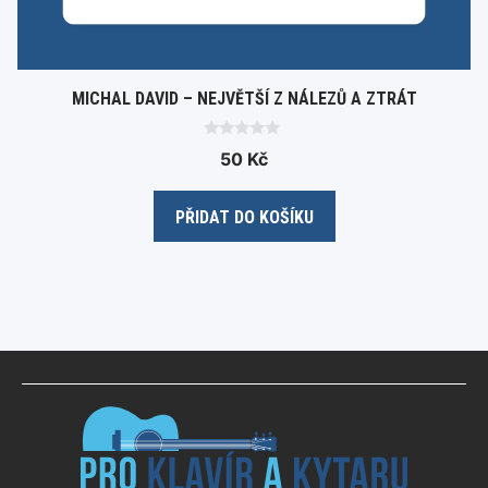
MICHAL DAVID – NEJVĚTŠÍ Z NÁLEZŮ A ZTRÁT
0
50
Kč
o
u
t
o
PŘIDAT DO KOŠÍKU
f
5