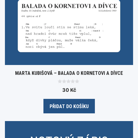
MARTA KUBIŠOVÁ – BALADA O KORNETOVI A DÍVCE
0
30
Kč
o
u
t
o
PŘIDAT DO KOŠÍKU
f
5