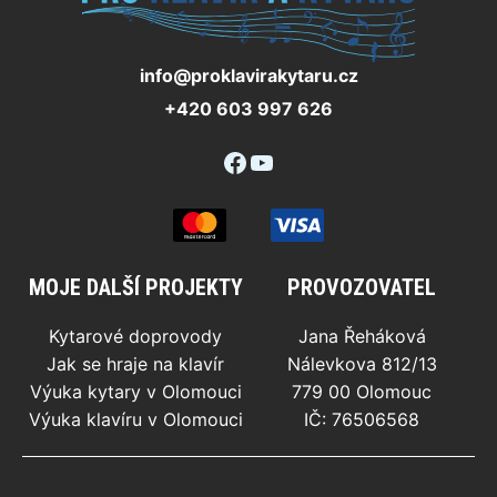
info@proklavirakytaru.cz
+420 603 997 626
Facebook
YouTube
MOJE DALŠÍ PROJEKTY
PROVOZOVATEL
Kytarové doprovody
Jana Řeháková
Jak se hraje na klavír
Nálevkova 812/13
Výuka kytary v Olomouci
779 00 Olomouc
Výuka klavíru v Olomouci
IČ: 76506568