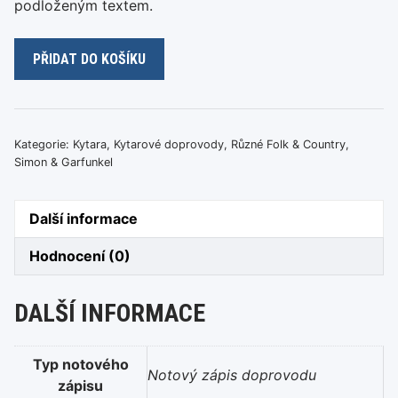
podloženým textem.
P.Simon
PŘIDAT DO KOŠÍKU
&
A.Garfunkel
–
Scarborough
Kategorie:
Kytara
,
Kytarové doprovody
,
Různé Folk & Country
,
Fair
Simon & Garfunkel
množství
Další informace
Hodnocení (0)
DALŠÍ INFORMACE
Typ notového
Notový zápis doprovodu
zápisu