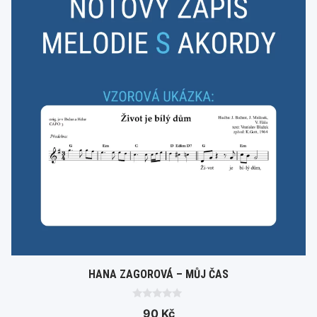
HANA ZAGOROVÁ – MŮJ ČAS
0
90
Kč
o