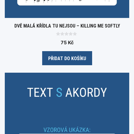
DVĚ MALÁ KŘÍDLA TU NEJSOU – KILLING ME SOFTLY
0
75
Kč
o
u
t
o
PŘIDAT DO KOŠÍKU
f
5