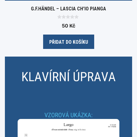
G.F.HÄNDEL – LASCIA CH’IO PIANGA
0
50
Kč
o
u
t
o
PŘIDAT DO KOŠÍKU
f
5