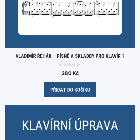
VLADIMÍR ŘEHÁK – PÍSNĚ A SKLADBY PRO KLAVÍR 1
0
280
Kč
o
u
t
o
PŘIDAT DO KOŠÍKU
f
5