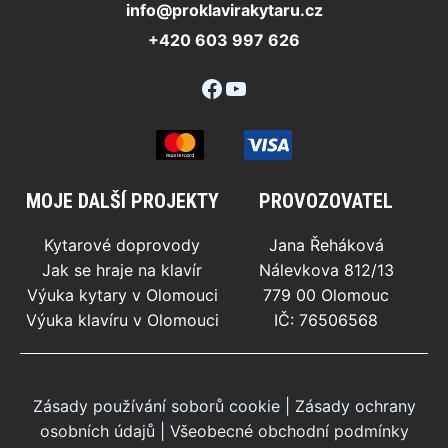
info@proklavirakytaru.cz
+420 603 997 626
Facebook
YouTube
MOJE DALŠÍ PROJEKTY
PROVOZOVATEL
Kytarové doprovody
Jana Řeháková
Jak se hraje na klavír
Nálevkova 812/13
Výuka kytary v Olomouci
779 00 Olomouc
Výuka klavíru v Olomouci
IČ: 76506568
Zásady používání soborů cookie
|
Zásady ochrany
osobních údajů
|
Všeobecné obchodní podmínky