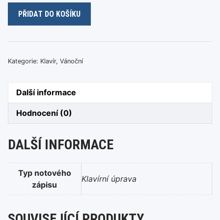
Spi,
PŘIDAT DO KOŠÍKU
jezulátko
(J.
Pavlica)
množství
Kategorie:
Klavír
,
Vánoční
Další informace
Hodnocení (0)
DALŠÍ INFORMACE
Typ notového
Klavírní úprava
zápisu
SOUVISEJÍCÍ PRODUKTY