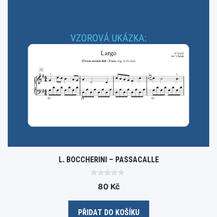
L. BOCCHERINI – PASSACALLE
0
80
Kč
o
u
t
o
PŘIDAT DO KOŠÍKU
f