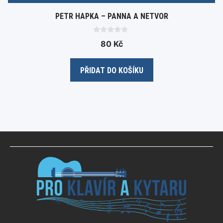
PETR HAPKA – PANNA A NETVOR
0
80
Kč
o
u
t
o
PŘIDAT DO KOŠÍKU
f
5